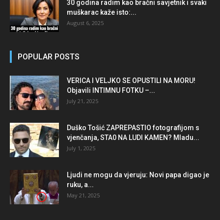
30 godina radim kao bračni savjetnik i svaki
muškarac kaže isto:...
August 6, 2025
POPULAR POSTS
VERICA I VELJKO SE OPUSTILI NA MORU!
Objavili INTIMNU FOTKU –...
July 21, 2025
Duško Tošić ZAPREPASTIO fotografijom s
vjenčanja, STA0 NA LUDI KAMEN? Mladu...
July 1, 2025
Ljudi ne mogu da vjeruju: Novi papa digao je
ruku, a...
May 21, 2025