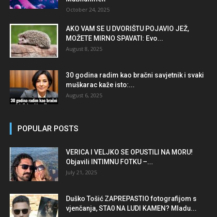
October 24, 2025
AKO VAM SE U DVORIŠTU POJAVIO JEŽ,
MOŽETE MIRNO SPAVATI: Evo...
August 8, 2025
30 godina radim kao bračni savjetnik i svaki
muškarac kaže isto:...
August 6, 2025
POPULAR POSTS
VERICA I VELJKO SE OPUSTILI NA MORU!
Objavili INTIMNU FOTKU –...
July 21, 2025
Duško Tošić ZAPREPASTIO fotografijom s
vjenčanja, STA0 NA LUDI KAMEN? Mladu...