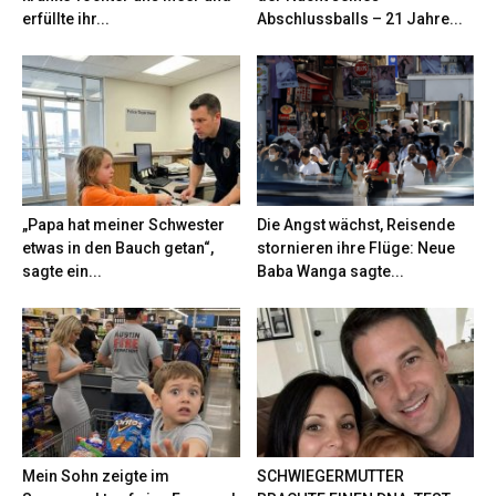
erfüllte ihr...
Abschlussballs – 21 Jahre...
„Papa hat meiner Schwester
Die Angst wächst, Reisende
etwas in den Bauch getan“,
stornieren ihre Flüge: Neue
sagte ein...
Baba Wanga sagte...
Mein Sohn zeigte im
SCHWIEGERMUTTER