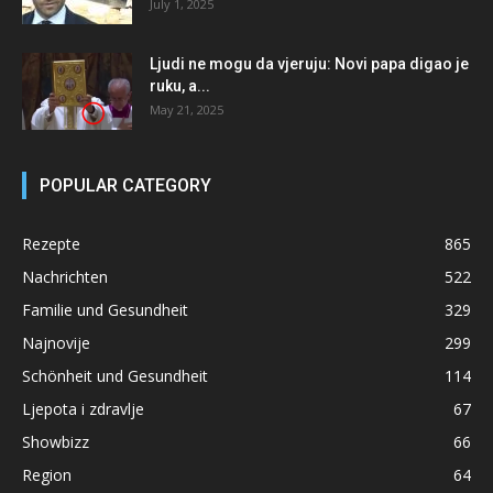
July 1, 2025
Ljudi ne mogu da vjeruju: Novi papa digao je
ruku, a...
May 21, 2025
POPULAR CATEGORY
Rezepte
865
Nachrichten
522
Familie und Gesundheit
329
Najnovije
299
Schönheit und Gesundheit
114
Ljepota i zdravlje
67
Showbizz
66
Region
64