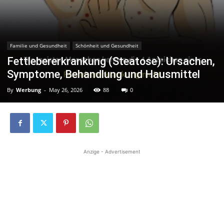
Familie und Gesundheit
Schönheit und Gesundheit
Fettlebererkrankung (Steatose): Ursachen,
Symptome, Behandlung und Hausmittel
By
Werbung
-
May 26, 2026
88
0
Anzige - Advertisement