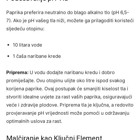
Paprika preferira neutralno do blago alkalno tlo (pH 6,5-
7). Ako je pH vašeg tla niži, možete ga prilagoditi koristeći
sljedeću otopinu:
10 litara vode
1 čaša naribane krede
Priprema:
U vodu dodajte naribanu kredu i dobro
promiješajte. Ovu otopinu ulijte oko litre ispod svakog
korijena paprike. Ovaj postupak će smanjiti kiselost tla i
stvoriti idealne uvjete za rast vaših paprika, osiguravajući
veće i zdravije plodove. Priprema tla je ključna, a redovito
provjeravanje pH vrijednosti može pomoći u održavanju
optimalnih uslova za rast.
Malčiranje kao Ključni Element