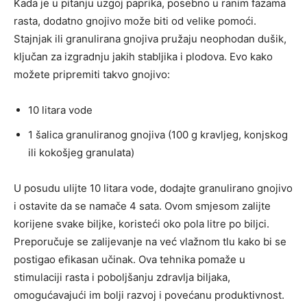
Kada je u pitanju uzgoj paprika, posebno u ranim fazama
rasta, dodatno gnojivo može biti od velike pomoći.
Stajnjak ili granulirana gnojiva pružaju neophodan dušik,
ključan za izgradnju jakih stabljika i plodova. Evo kako
možete pripremiti takvo gnojivo:
10 litara vode
1 šalica granuliranog gnojiva (100 g kravljeg, konjskog
ili kokošjeg granulata)
U posudu ulijte 10 litara vode, dodajte granulirano gnojivo
i ostavite da se namače 4 sata. Ovom smjesom zalijte
korijene svake biljke, koristeći oko pola litre po biljci.
Preporučuje se zalijevanje na već vlažnom tlu kako bi se
postigao efikasan učinak. Ova tehnika pomaže u
stimulaciji rasta i poboljšanju zdravlja biljaka,
omogućavajući im bolji razvoj i povećanu produktivnost.