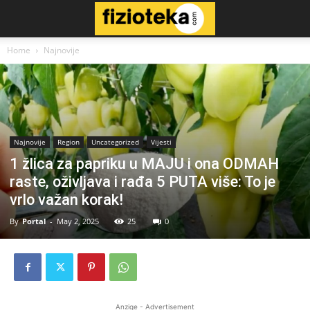
Home
Najnovije
Najnovije
Region
Uncategorized
Vijesti
1 žlica za papriku u MAJU i ona ODMAH
raste, oživljava i rađa 5 PUTA više: To je
vrlo važan korak!
By
Portal
-
May 2, 2025
25
0
Anzige - Advertisement