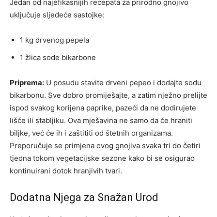
Jedan od najefikasnijih recepata za prirodno gnojivo
uključuje sljedeće sastojke:
1 kg drvenog pepela
1 žlica sode bikarbone
Priprema:
U posudu stavite drveni pepeo i dodajte sodu
bikarbonu. Sve dobro promiješajte, a zatim nježno prelijte
ispod svakog korijena paprike, pazeći da ne dodirujete
lišće ili stabljiku. Ova mješavina ne samo da će hraniti
biljke, već će ih i zaštititi od štetnih organizama.
Preporučuje se primjena ovog gnojiva svaka tri do četiri
tjedna tokom vegetacijske sezone kako bi se osigurao
kontinuirani dotok hranjivih tvari.
Dodatna Njega za Snažan Urod