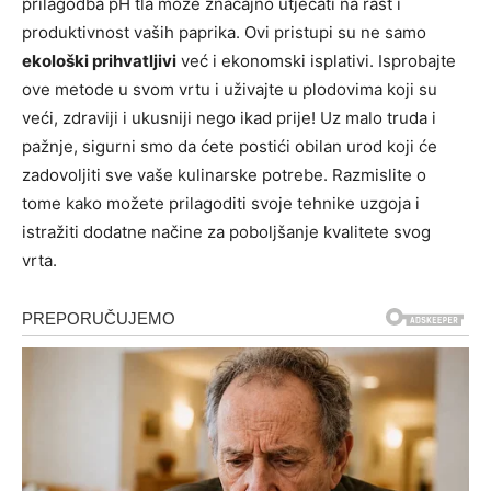
prilagodba pH tla može značajno utjecati na rast i
produktivnost vaših paprika. Ovi pristupi su ne samo
ekološki prihvatljivi
već i ekonomski isplativi. Isprobajte
ove metode u svom vrtu i uživajte u plodovima koji su
veći, zdraviji i ukusniji nego ikad prije! Uz malo truda i
pažnje, sigurni smo da ćete postići obilan urod koji će
zadovoljiti sve vaše kulinarske potrebe. Razmislite o
tome kako možete prilagoditi svoje tehnike uzgoja i
istražiti dodatne načine za poboljšanje kvalitete svog
vrta.