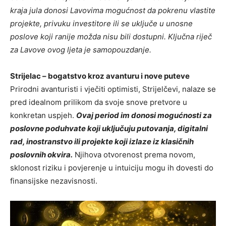
kraja jula donosi Lavovima mogućnost da pokrenu vlastite
projekte, privuku investitore ili se uključe u unosne
poslove koji ranije možda nisu bili dostupni. Ključna riječ
za Lavove ovog ljeta je samopouzdanje.
Strijelac – bogatstvo kroz avanturu i nove puteve
Prirodni avanturisti i vječiti optimisti, Strijelčevi, nalaze se
pred idealnom prilikom da svoje snove pretvore u
konkretan uspjeh.
Ovaj period im donosi mogućnosti za
poslovne poduhvate koji uključuju putovanja, digitalni
rad, inostranstvo ili projekte koji izlaze iz klasičnih
poslovnih okvira.
Njihova otvorenost prema novom,
sklonost riziku i povjerenje u intuiciju mogu ih dovesti do
finansijske nezavisnosti.