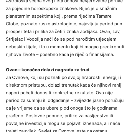
Astrološka scena ovog ljeta donosi nevjerovatne poruke
za pojedine horoskopske znakove. Riječ je o snažnim
planetarnim aspektima koji, prema riječima Tamare
Globe, poznate ruske astrologinje, najavljuju period pun
prosperiteta i prilika za četiri znaka Zodijaka. Ovan, Lav,
Strijelac i Vodolija naći će se pod naročitim utjecajem
nebeskih tijela, i to u momentu koji bi mogao preokrenuti
njihove živote – posebno kada je riječ o finansijama.
Ovan – konačno dolazi nagrada za trud
Za Ovnove, koji su poznati po svojoj hrabrosti, energiji i
direktnom pristupu, dolazi trenutak kada će njihovi raniji
napori početi donositi konkretne rezultate. Ovo nije
period za sumnju ili odgađanje – zvijezde jasno poručuju
da je vrijeme da se ubere plod onoga što je godinama
građeno. Poslovne ponude, prilike za nasljedstvo ili
povoljne investicije mogu se pojaviti iznenada, ali neće
trajati zauvijek. Savjet za Ovnove jeste da ostanu