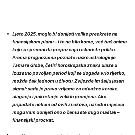
Ljeto 2025. moglo bi donijeti velike preokrete na
finansijskom planu – i to ne bilo kome, već baš onima
koji su spremni da prepoznaju i iskoriste priliku.
Prema prognozama poznate ruske astrologinje
Tamare Globe, četiri horoskopska znaka ulaze u
izuzetno povoljan period koji se događa vrlo rijetko,
možda čak jednom u životu. Zvijezde im šalju jasan
signal: sada je pravo vrijeme za odvažne korake,
ulaganja i pokretanje velikih promjena. Ako
pripadate nekom od ovih znakova, naredni mjeseci
mogu vam donijeti ono o čemu ste dugo maštali –
finansijski procvat.