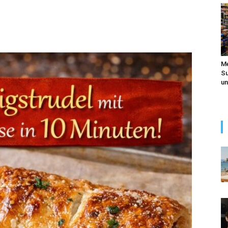
Me
Su
un