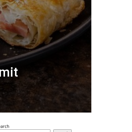
 mit
earch