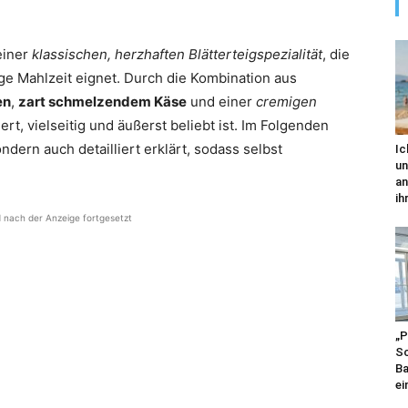
einer
klassischen, herzhaften Blätterteigspezialität
, die
ige Mahlzeit eignet. Durch die Kombination aus
en
,
zart schmelzendem Käse
und einer
cremigen
rt, vielseitig und äußerst beliebt ist. Im Folgenden
ndern auch detailliert erklärt, sodass selbst
Ic
un
an
ihr
d nach der Anzeige fortgesetzt
„P
Sc
Ba
ei