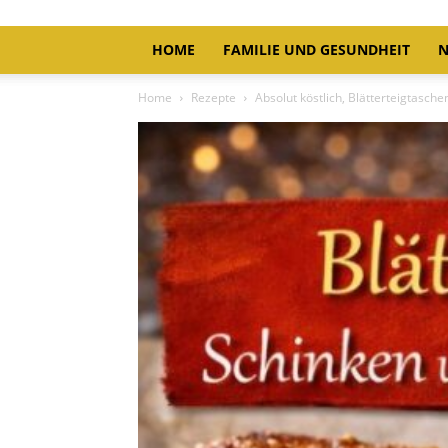
HOME
FAMILIE UND GESUNDHEIT
N
Home
Rezepte
Absolut köstlich, Blätterteigtasch