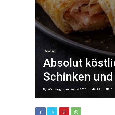
Rezepte
Absolut köstli
Schinken und
By
Werbung
-
January 16, 2026
98
0