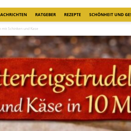
ACHRICHTEN
RATGEBER
REZEPTE
SCHÖNHEIT UND GE
en mit Schinken und Kase