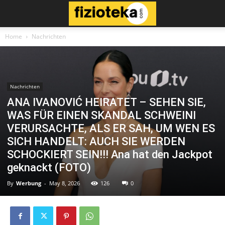
Home
Nachrichten
Nachrichten
ANA IVANOVIĆ HEIRATET – SEHEN SIE,
WAS FÜR EINEN SKANDAL SCHWEINI
VERURSACHTE, ALS ER SAH, UM WEN ES
SICH HANDELT: AUCH SIE WERDEN
SCHOCKIERT SEIN!!! Ana hat den Jackpot
geknackt (FOTO)
By
Werbung
-
May 8, 2026
126
0