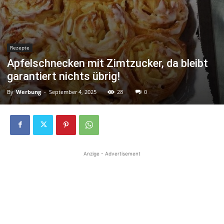
Rezepte
Apfelschnecken mit Zimtzucker, da bleibt
garantiert nichts übrig!
By
Werbung
-
September 4, 2025
28
0
Anzige - Advertisement