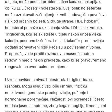
u tijelu, može postati problematičan kada se nakuplja u
obliku LDL (“lošeg”) holesterola. Ovaj oblik holesterola
može uzrokovati začepljenje krvnih sudova, što povećava
rizik od srčanih bolesti. S druge strane, HDL (“dobar”)
holesterol pomaže u uklanjanju viška LDL-a iz krvotoka.
Trigliceridi, koji se skladište u tijelu nakon unosa viška
kalorija, posebno iz šećera i masti, također predstavljaju
dodatni zdravstveni rizik kada su u povišenim nivoima.
Preporučljivo je pratiti razinu ovih masnoća putem
redovnih medicinskih pregleda, kako bi se pravovremeno
reagovalo na eventualne promjene.
Uzroci povišenih nivoa holesterola i triglicerida su
raznoliki. Mogu uključivati lošu ishranu, fizičku
neaktivnost, genetske predispozicije, pušenje i
hormonalne poremećaje. Nažalost, ovi poremećaji često
ne daju jasne simptome, zbog čega mnogi ljudi nemaju ni