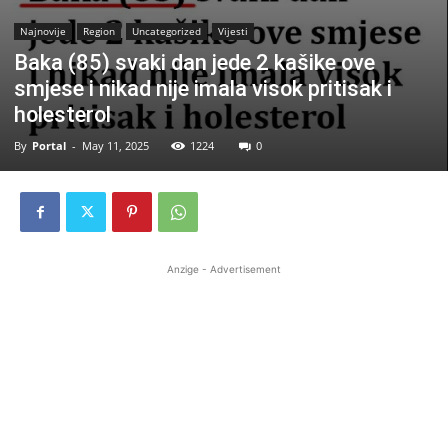
Najnovije
Region
Uncategorized
Vijesti
Baka (85) svaki dan jede 2 kašike ove
smjese i nikad nije imala visok pritisak i
holesterol
By
Portal
-
May 11, 2025
1224
0
Anzige - Advertisement