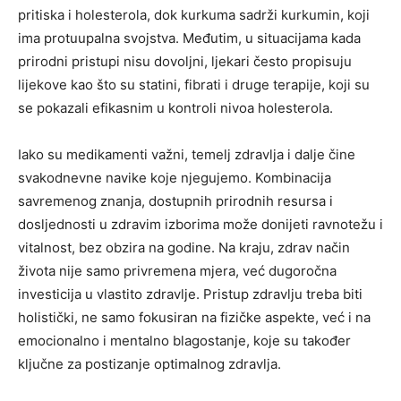
pritiska i holesterola, dok kurkuma sadrži kurkumin, koji
ima protuupalna svojstva. Međutim, u situacijama kada
prirodni pristupi nisu dovoljni, ljekari često propisuju
lijekove kao što su statini, fibrati i druge terapije, koji su
se pokazali efikasnim u kontroli nivoa holesterola.
Iako su medikamenti važni, temelj zdravlja i dalje čine
svakodnevne navike koje njegujemo. Kombinacija
savremenog znanja, dostupnih prirodnih resursa i
dosljednosti u zdravim izborima može donijeti ravnotežu i
vitalnost, bez obzira na godine. Na kraju, zdrav način
života nije samo privremena mjera, već dugoročna
investicija u vlastito zdravlje. Pristup zdravlju treba biti
holistički, ne samo fokusiran na fizičke aspekte, već i na
emocionalno i mentalno blagostanje, koje su također
ključne za postizanje optimalnog zdravlja.