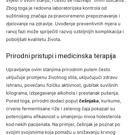
svjest o svom stanju, i često se nazivaju “tihim ubicama”.
Zbog toga je redovna laboratorijska kontrola od
suštinskog značaja za pravovremeno prepoznavanje i
djelovanje na zdravlje. Uvođenje preventivnih mjera u
ranoj fazi može spriječiti razvoj ozbiljnijih komplikacija i
poboljšati kvalitetu života.
Prirodni pristupi i medicinska terapija
Upravljanje ovim stanjima prirodnim putem često
uključuje promjenu životnog stila, uključujući zdravu
ishranu, povećanu fizičku aktivnost, gubitak suvišnih
kilograma, izbjegavanje alkohola i prestanak pušenja.
Pored toga, prirodni dodaci poput
češnjaka
, kurkume,
crvene fermentisane riže i zelenog čaja pokazali su
potencijalnu efikasnost u smanjenju nivoa holesterola
kod nekih pacijenata. Na primjer, češnjak je poznat po
svojim svojstvima koja pomažu u snižavanju krvnog