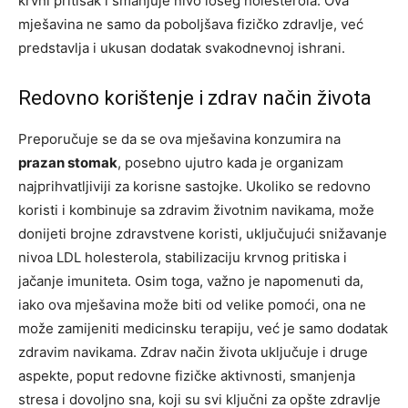
krvni pritisak i smanjuje nivo lošeg holesterola. Ova
mješavina ne samo da poboljšava fizičko zdravlje, već
predstavlja i ukusan dodatak svakodnevnoj ishrani.
Redovno korištenje i zdrav način života
Preporučuje se da se ova mješavina konzumira na
prazan stomak
, posebno ujutro kada je organizam
najprihvatljiviji za korisne sastojke. Ukoliko se redovno
koristi i kombinuje sa zdravim životnim navikama, može
donijeti brojne zdravstvene koristi, uključujući snižavanje
nivoa LDL holesterola, stabilizaciju krvnog pritiska i
jačanje imuniteta. Osim toga, važno je napomenuti da,
iako ova mješavina može biti od velike pomoći, ona ne
može zamijeniti medicinsku terapiju, već je samo dodatak
zdravim navikama. Zdrav način života uključuje i druge
aspekte, poput redovne fizičke aktivnosti, smanjenja
stresa i dovoljno sna, koji su svi ključni za opšte zdravlje