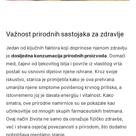
Važnost prirodnih sastojaka za zdravlje
Jedan od ključnih faktora koji doprinose njenom zdravlju
je
dosljedna konzumacija prirodnih proizvoda
. Domaći
med, čajevi od ljekovitog bilja i povrće iz vlastitog vrta
postali su osnovni dijelovi njene ishrane. Kroz svoje
iskustvo, starica je primijetila kako je ova prehrana
umanjila njene simptome povišenog krvnog pritiska, a
istovremeno joj je davala energiju i vitalnost. Kako
smatra, ove prirodne namirnice su se pokazale kao
učinkovitije od mnogih skupih farmaceutskih tretmana.
Ovaj način života ne samo da osnažuje fizičko zdravlje,
već i stvara osjećaj povezanosti s prirodom, što dodatno
poboljšava mentalno stanje.