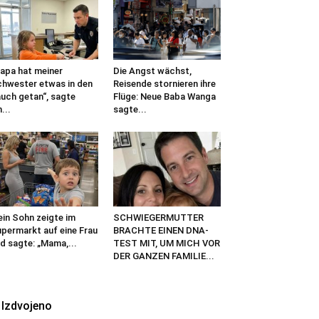
apa hat meiner
Die Angst wächst,
hwester etwas in den
Reisende stornieren ihre
uch getan“, sagte
Flüge: Neue Baba Wanga
n...
sagte...
in Sohn zeigte im
SCHWIEGERMUTTER
permarkt auf eine Frau
BRACHTE EINEN DNA-
d sagte: „Mama,...
TEST MIT, UM MICH VOR
DER GANZEN FAMILIE...
Izdvojeno