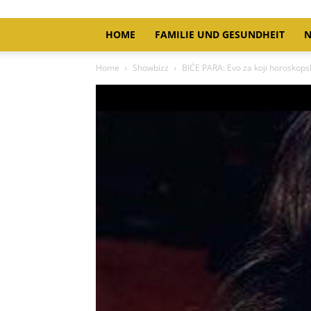
HOME
FAMILIE UND GESUNDHEIT
N
Home
Showbizz
BIĆE PARA: Evo za koji horoskopsk