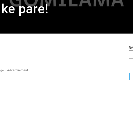
ike pare!
S
ige - Advertisement