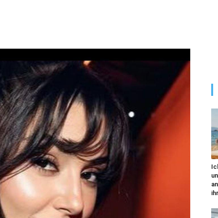
Ic
un
an
ihr