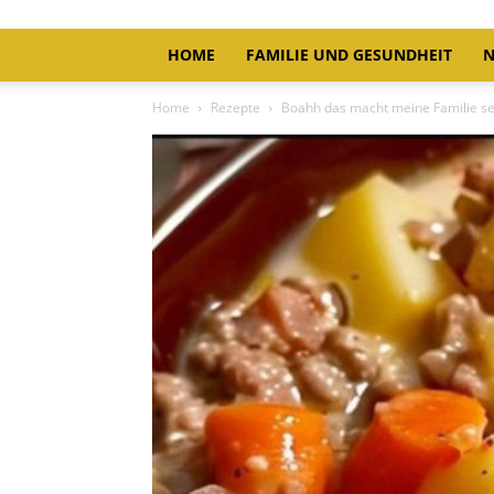
HOME
FAMILIE UND GESUNDHEIT
N
Home
Rezepte
Boahh das macht meine Familie se