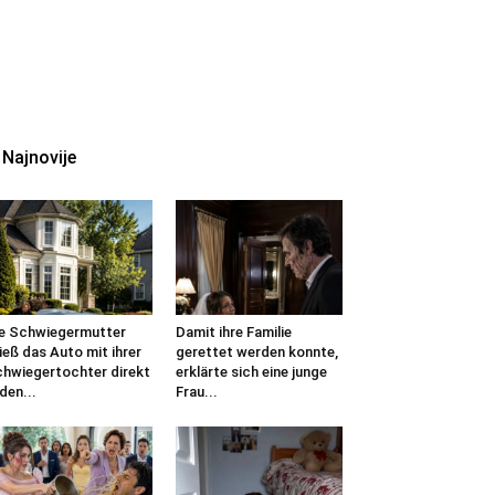
Najnovije
e Schwiegermutter
Damit ihre Familie
ieß das Auto mit ihrer
gerettet werden konnte,
hwiegertochter direkt
erklärte sich eine junge
 den...
Frau...