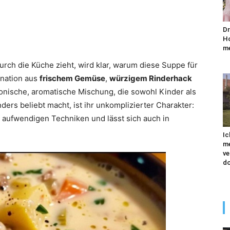
Dr
Ho
me
rch die Küche zieht, wird klar, warum diese Suppe für
ination aus
frischem Gemüse
,
würzigem Rinderhack
onische, aromatische Mischung, die sowohl Kinder als
ers beliebt macht, ist ihr unkomplizierter Charakter:
e aufwendigen Techniken und lässt sich auch in
Ic
me
ve
do