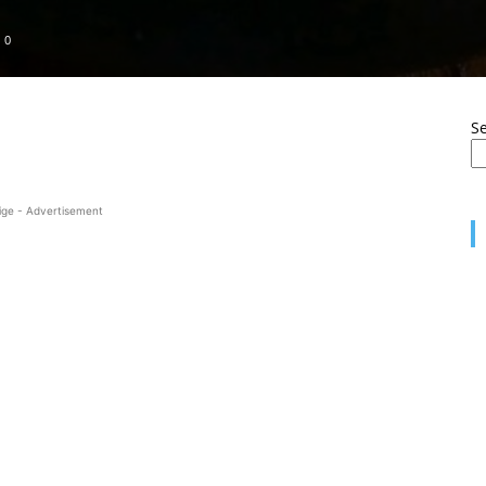
0
S
ige - Advertisement