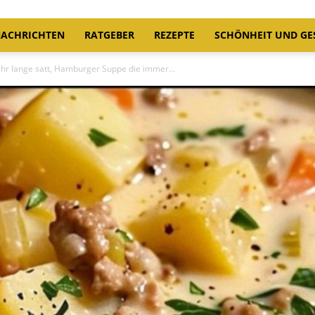
ACHRICHTEN
RATGEBER
REZEPTE
SCHÖNHEIT UND GE
hr lange satt, Hamburger Suppe die immer...