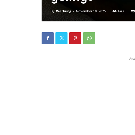
By
Werbung
-
November 18, 2025
640
Anz