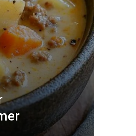
r
mmer