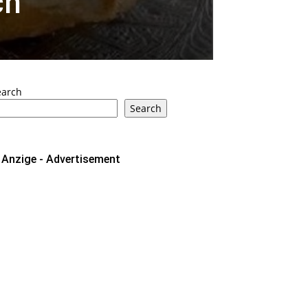
ch
earch
Search
Anzige - Advertisement