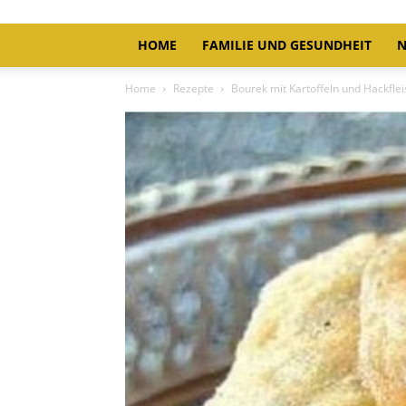
HOME
FAMILIE UND GESUNDHEIT
N
Home
Rezepte
Bourek mit Kartoffeln und Hackflei