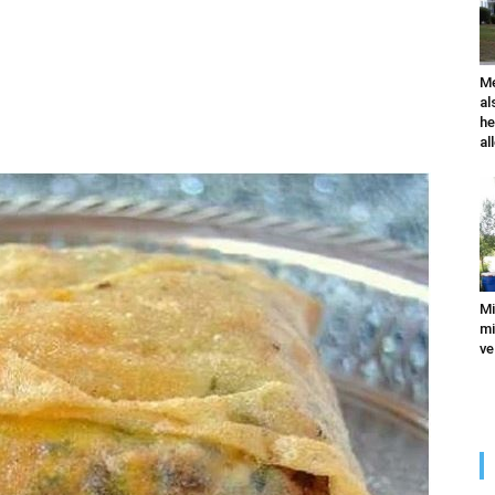
Me
al
he
al
Mi
mi
ve