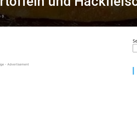
rtoffeln und Hackfleis
0
S
ige - Advertisement