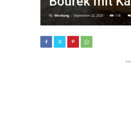
Bourek mit Ka
By
Werbung
-
September 22, 2025
118
Anz