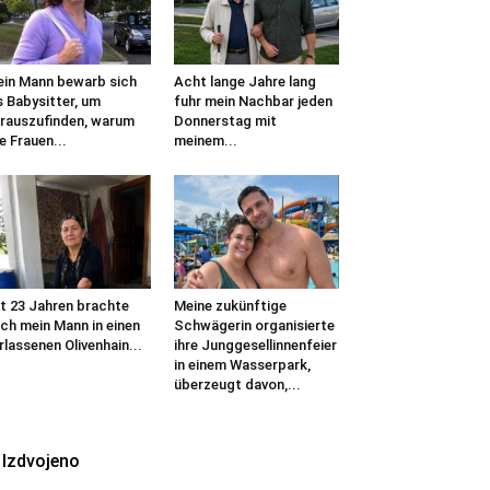
in Mann bewarb sich
Acht lange Jahre lang
s Babysitter, um
fuhr mein Nachbar jeden
rauszufinden, warum
Donnerstag mit
le Frauen...
meinem...
t 23 Jahren brachte
Meine zukünftige
ch mein Mann in einen
Schwägerin organisierte
rlassenen Olivenhain...
ihre Junggesellinnenfeier
in einem Wasserpark,
überzeugt davon,...
Izdvojeno