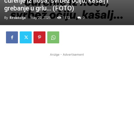
curenje iz nosa, svrbež očiju, kašalj i
grebanje u grlu… (FOTO)
By
Redakcija
-
May 20, 2025
1172
0
Anzige - Advertisement