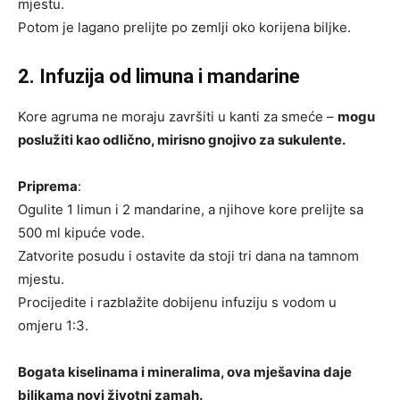
mjestu.
Potom je lagano prelijte po zemlji oko korijena biljke.
2. Infuzija od limuna i mandarine
Kore agruma ne moraju završiti u kanti za smeće –
mogu
poslužiti kao odlično, mirisno gnojivo za sukulente.
Priprema
:
Ogulite 1 limun i 2 mandarine, a njihove kore prelijte sa
500 ml kipuće vode.
Zatvorite posudu i ostavite da stoji tri dana na tamnom
mjestu.
Procijedite i razblažite dobijenu infuziju s vodom u
omjeru 1:3.
Bogata kiselinama i mineralima, ova mješavina daje
biljkama novi životni zamah.