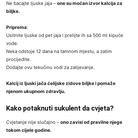
Ne bacajte ljuske jaja –
one su moćan izvor kalcija za
biljke.
Priprema
:
Usitnite ljuske od pet jaja i prelijte ih sa 500 ml kipuće
vode.
Neka odstoje 12 dana na tamnom mjestu, a zatim
procijedite.
Dodajte ovu tekućinu vodi za zalijevanje.
Kalcij iz ljuski jača ćelijske zidove biljke i pomaže
njenom ukupnom zdravlju.
Kako potaknuti sukulent da cvjeta?
Cvjetanje nije slučajno –
ono zavisi od pravilne njege
tokom cijele godine.