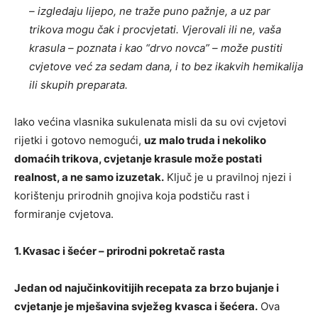
– izgledaju lijepo, ne traže puno pažnje, a uz par
trikova mogu čak i procvjetati. Vjerovali ili ne, vaša
krasula – poznata i kao “drvo novca” – može pustiti
cvjetove već za sedam dana, i to bez ikakvih hemikalija
ili skupih preparata.
Iako većina vlasnika sukulenata misli da su ovi cvjetovi
rijetki i gotovo nemogući,
uz malo truda i nekoliko
domaćih trikova, cvjetanje krasule može postati
realnost, a ne samo izuzetak.
Ključ je u pravilnoj njezi i
korištenju prirodnih gnojiva koja podstiču rast i
formiranje cvjetova.
1. Kvasac i šećer – prirodni pokretač rasta
Jedan od najučinkovitijih recepata za brzo bujanje i
cvjetanje je mješavina svježeg kvasca i šećera.
Ova