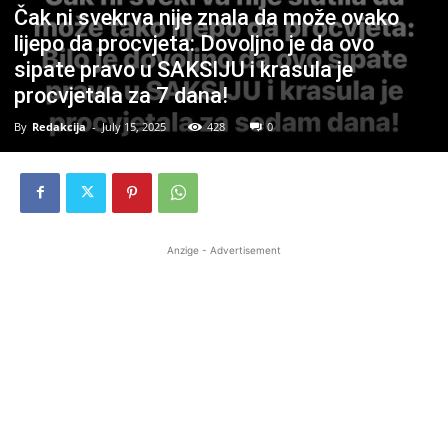
Čak ni svekrva nije znala da može ovako
lijepo da procvjeta: Dovoljno je da ovo
sipate pravo u SAKSIJU i krasula je
procvjetala za 7 dana!
By
Redakcija
-
July 15, 2025
428
0
Anzige - Advertisement