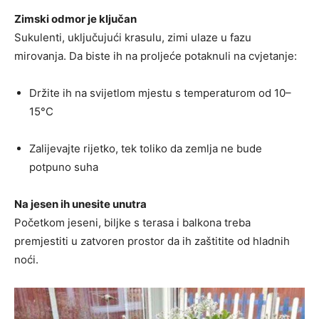
Zimski odmor je ključan
Sukulenti, uključujući krasulu, zimi ulaze u fazu
mirovanja. Da biste ih na proljeće potaknuli na cvjetanje:
Držite ih na svijetlom mjestu s temperaturom od 10–
15°C
Zalijevajte rijetko, tek toliko da zemlja ne bude
potpuno suha
Na jesen ih unesite unutra
Početkom jeseni, biljke s terasa i balkona treba
premjestiti u zatvoren prostor da ih zaštitite od hladnih
noći.