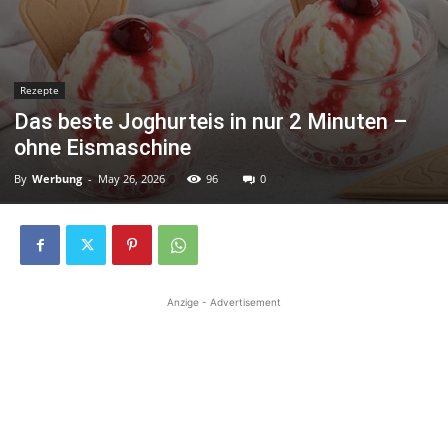
Rezepte
Das beste Joghurteis in nur 2 Minuten –
ohne Eismaschine
By
Werbung
-
May 26, 2026
96
0
Anzige - Advertisement