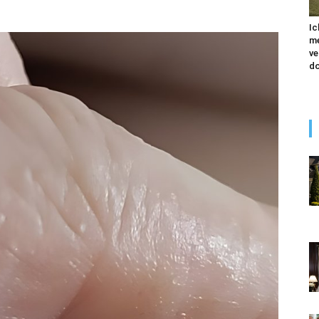
Ic
me
ve
do