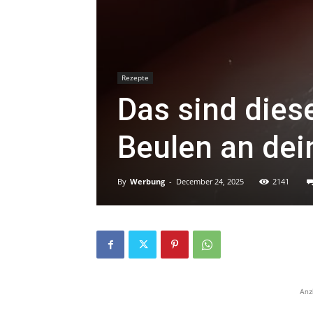
Rezepte
Das sind dies
Beulen an dei
By
Werbung
-
December 24, 2025
2141
Anz