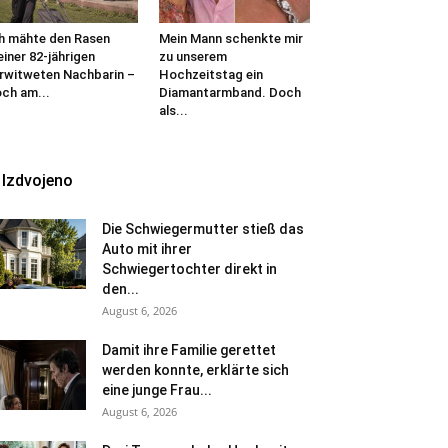
h mähte den Rasen
Mein Mann schenkte mir
iner 82-jährigen
zu unserem
rwitweten Nachbarin –
Hochzeitstag ein
ch am...
Diamantarmband. Doch
als...
Izdvojeno
Die Schwiegermutter stieß das
Auto mit ihrer
Schwiegertochter direkt in
den...
August 6, 2026
Damit ihre Familie gerettet
werden konnte, erklärte sich
eine junge Frau...
August 6, 2026