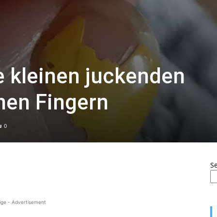
e kleinen juckenden
nen Fingern
0
S
ige - Advertisement