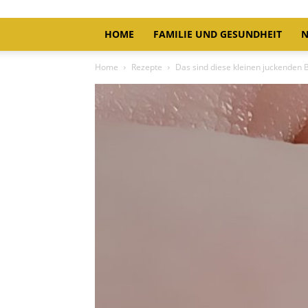
HOME
FAMILIE UND GESUNDHEIT
N
Home
Rezepte
Das sind diese kleinen juckenden 