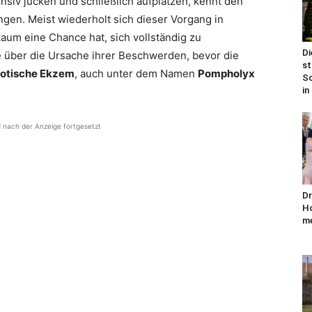
nsiv jucken und schließlich aufplatzen, kennt den
gen. Meist wiederholt sich dieser Vorgang in
aum eine Chance hat, sich vollständig zu
Di
e über die Ursache ihrer Beschwerden, bevor die
st
rotische Ekzem
, auch unter dem Namen
Pompholyx
Sc
in
d nach der Anzeige fortgesetzt
Dr
Ho
me