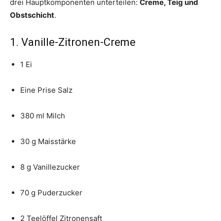
drei Hauptkomponenten unterteilen:
Creme, Teig und
Obstschicht
.
1. Vanille-Zitronen-Creme
1 Ei
Eine Prise Salz
380 ml Milch
30 g Maisstärke
8 g Vanillezucker
70 g Puderzucker
2 Teelöffel Zitronensaft