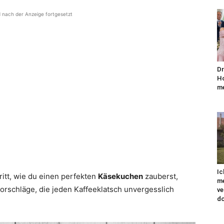
d nach der Anzeige fortgesetzt
Dr
Ho
me
Ic
hritt, wie du einen perfekten
Käsekuchen
zauberst,
me
vorschläge, die jeden Kaffeeklatsch unvergesslich
ve
do