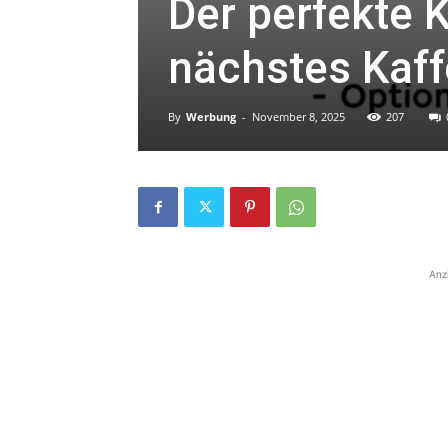
Der perfekte 
nächstes Kaff
By
Werbung
-
November 8, 2025
207
Anz