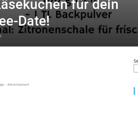
Käsekuchen für dein
ee-Date!
0
S
ige - Advertisement