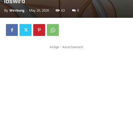
loswird
By
Werbung
-
May 26, 2026
63
0
Anzige - Advertisement