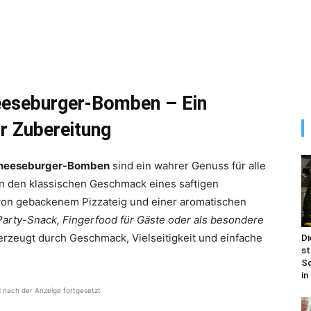
eseburger-Bomben – Ein
ur Zubereitung
Cheeseburger-Bomben
sind ein wahrer Genuss für alle
en den klassischen Geschmack eines saftigen
von gebackenem Pizzateig und einer aromatischen
Party-Snack, Fingerfood für Gäste oder als besondere
erzeugt durch Geschmack, Vielseitigkeit und einfache
Di
st
Sc
in
d nach der Anzeige fortgesetzt