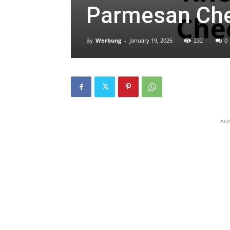
Parmesan Ch
By
Werbung
-
January 19, 2026
232
0
Anz