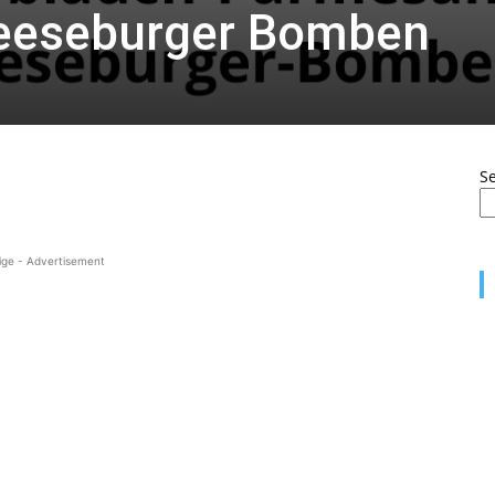
eeseburger Bomben
S
ige - Advertisement