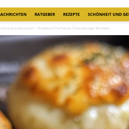
ACHRICHTEN
RATGEBER
REZEPTE
SCHÖNHEIT UND GE
eschmacksexplosionen – Knoblauch Parmesan Cheeseburger Bomben