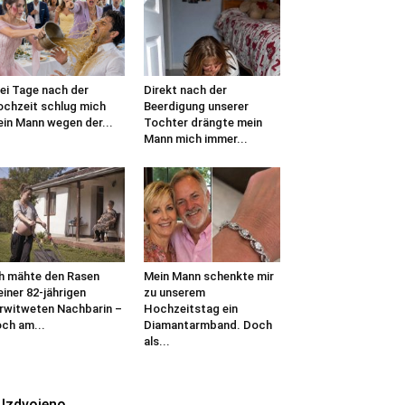
ei Tage nach der
Direkt nach der
chzeit schlug mich
Beerdigung unserer
in Mann wegen der...
Tochter drängte mein
Mann mich immer...
h mähte den Rasen
Mein Mann schenkte mir
iner 82-jährigen
zu unserem
rwitweten Nachbarin –
Hochzeitstag ein
ch am...
Diamantarmband. Doch
als...
Izdvojeno