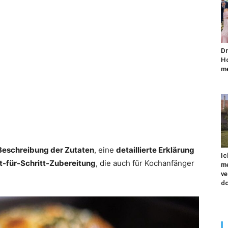
Dr
Ho
me
 Beschreibung der Zutaten
, eine
detaillierte Erklärung
Ic
tt-für-Schritt-Zubereitung
, die auch für Kochanfänger
me
ve
do