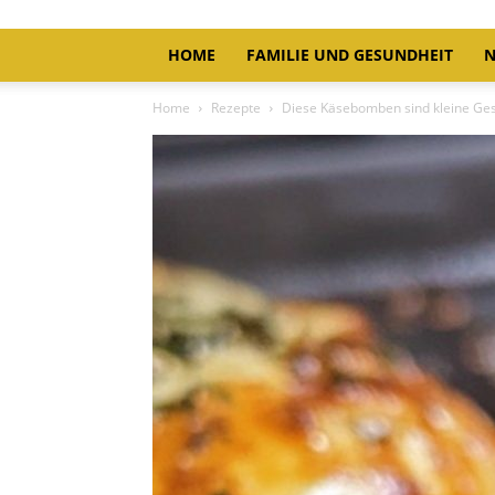
HOME
FAMILIE UND GESUNDHEIT
N
Home
Rezepte
Diese Käsebomben sind kleine G