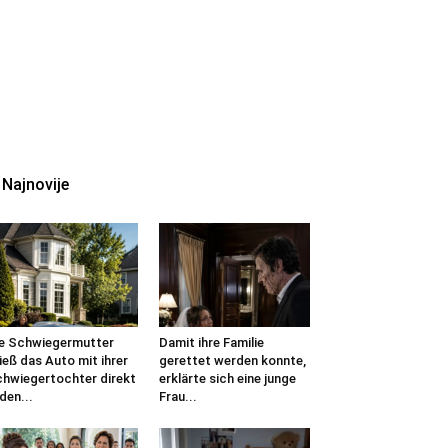
Najnovije
e Schwiegermutter
Damit ihre Familie
ieß das Auto mit ihrer
gerettet werden konnte,
hwiegertochter direkt
erklärte sich eine junge
 den...
Frau...