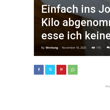
Einfach ins J
Kilo abgenom
esse ich kein
By
Werbung
-
November 18, 2025
115
Anz