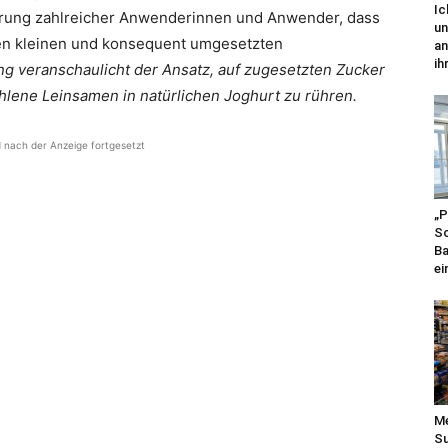
Ic
ahrung zahlreicher Anwenderinnen und Anwender, dass
un
den kleinen und konsequent umgesetzten
an
ihr
g veranschaulicht der Ansatz, auf zugesetzten Zucker
hlene Leinsamen in natürlichen Joghurt zu rühren.
d nach der Anzeige fortgesetzt
„P
Sc
Ba
ei
Me
Su