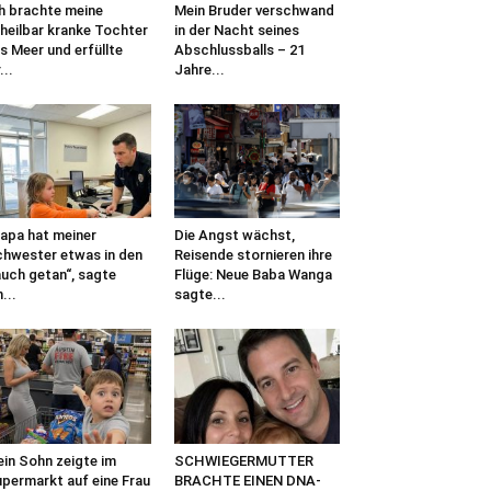
h brachte meine
Mein Bruder verschwand
heilbar kranke Tochter
in der Nacht seines
s Meer und erfüllte
Abschlussballs – 21
...
Jahre...
apa hat meiner
Die Angst wächst,
hwester etwas in den
Reisende stornieren ihre
uch getan“, sagte
Flüge: Neue Baba Wanga
n...
sagte...
in Sohn zeigte im
SCHWIEGERMUTTER
permarkt auf eine Frau
BRACHTE EINEN DNA-