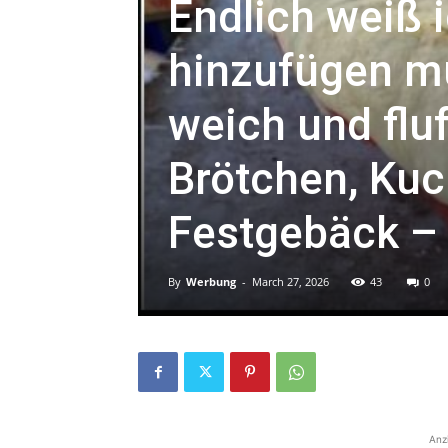
Endlich weiß 
hinzufügen mu
weich und fluf
Brötchen, Ku
Festgebäck – 
By
Werbung
-
March 27, 2026
43
0
Anz