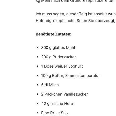
kg Mehl nach dem Grundrezept zubereitet, d
Ich muss sagen, dieser Teig ist absolut wun
Hefeteigrezept sucht. Seien Sie überzeugt, d
Benötigte Zutaten:
800 g glattes Mehl
200 g Puderzucker
1 Dose weißer Joghurt
100 g Butter, Zimmertemperatur
5 dl Milch
2 Päckchen Vanillezucker
42 g frische Hefe
Eine Prise Salz