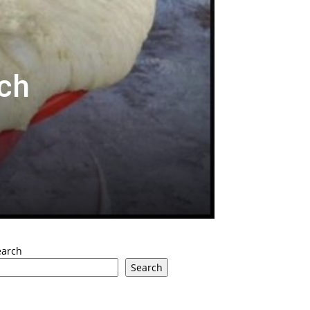
ich
earch
Search