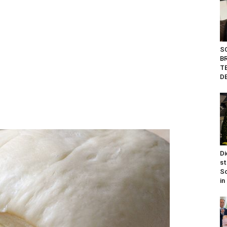
S
B
T
DE
Di
st
Sc
in