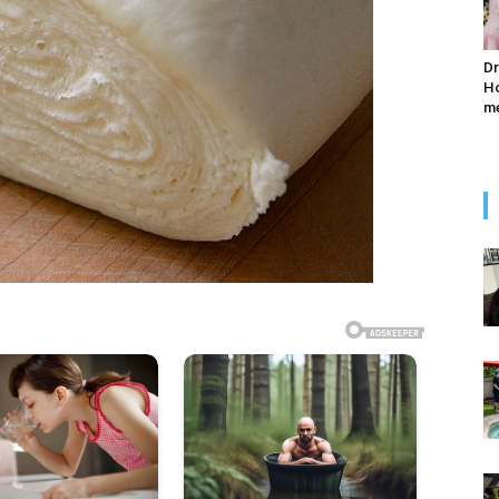
Dr
Ho
me