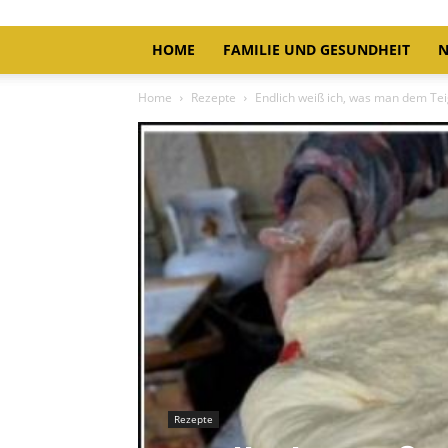
HOME
FAMILIE UND GESUNDHEIT
N
Home
Rezepte
Endlich weiß ich, was man dem Teig
Rezepte