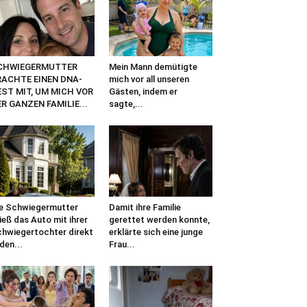
CHWIEGERMUTTER
Mein Mann demütigte
RACHTE EINEN DNA-
mich vor all unseren
EST MIT, UM MICH VOR
Gästen, indem er
R GANZEN FAMILIE...
sagte,...
e Schwiegermutter
Damit ihre Familie
ieß das Auto mit ihrer
gerettet werden konnte,
hwiegertochter direkt
erklärte sich eine junge
 den...
Frau...