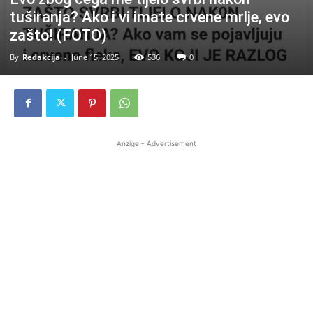
tuširanja? Ako i vi imate crvene mrlje, evo
zašto! (FOTO)
By
Redakcija
-
June 15, 2025
536
0
Anzige - Advertisement