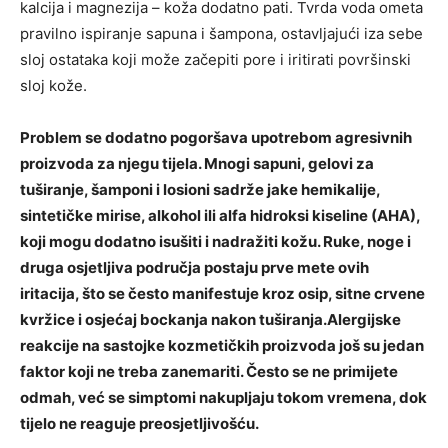
kalcija i magnezija – koža dodatno pati. Tvrda voda ometa
pravilno ispiranje sapuna i šampona, ostavljajući iza sebe
sloj ostataka koji može začepiti pore i iritirati površinski
sloj kože.
Problem se dodatno pogoršava upotrebom agresivnih
proizvoda za njegu tijela. Mnogi sapuni, gelovi za
tuširanje, šamponi i losioni sadrže jake hemikalije,
sintetičke mirise, alkohol ili alfa hidroksi kiseline (AHA),
koji mogu dodatno isušiti i nadražiti kožu. Ruke, noge i
druga osjetljiva područja postaju prve mete ovih
iritacija, što se često manifestuje kroz osip, sitne crvene
kvržice i osjećaj bockanja nakon tuširanja.Alergijske
reakcije na sastojke kozmetičkih proizvoda još su jedan
faktor koji ne treba zanemariti. Često se ne primijete
odmah, već se simptomi nakupljaju tokom vremena, dok
tijelo ne reaguje preosjetljivošću.