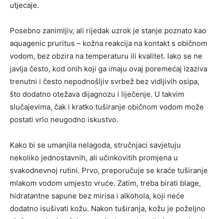
utjecaje.
Posebno zanimljiv, ali rijedak uzrok je stanje poznato kao
aquagenic pruritus – kožna reakcija na kontakt s običnom
vodom, bez obzira na temperaturu ili kvalitet. Iako se ne
javlja često, kod onih koji ga imaju ovaj poremećaj izaziva
trenutni i često nepodnošljiv svrbež bez vidljivih osipa,
što dodatno otežava dijagnozu i liječenje. U takvim
slučajevima, čak i kratko tuširanje običnom vodom može
postati vrlo neugodno iskustvo.
Kako bi se umanjila nelagoda, stručnjaci savjetuju
nekoliko jednostavnih, ali učinkovitih promjena u
svakodnevnoj rutini. Prvo, preporučuje se kraće tuširanje
mlakom vodom umjesto vruće. Zatim, treba birati blage,
hidratantne sapune bez mirisa i alkohola, koji neće
dodatno isušivati kožu. Nakon tuširanja, kožu je poželjno