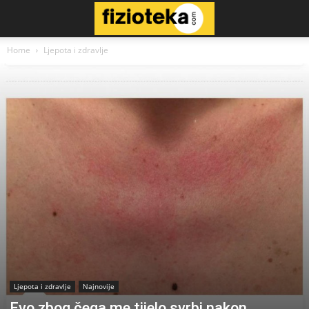
Home
Ljepota i zdravlje
Ljepota i zdravlje
Najnovije
Evo zbog čega me tijelo svrbi nakon