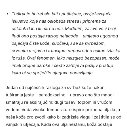
Tuširanje bi trebalo biti opuštajuće, osvježavajuće
iskustvo koje nas oslobađa stresa i priprema za
ostatak dana ili mirnu noć. Međutim, za sve veći broj
ljudi ono postaje razlog nelagode – umjesto ugodnog
osjećaja čiste kože, suočavaju se sa svrbežom,
crvenim mrljama i iritacijom neposredno nakon izlaska
iz tuša. Ovaj fenomen, iako naizgled bezopasan, može
imati brojne uzroke i često zahtijeva pažljiv pristup
kako bi se spriječilo njegovo ponavljanje.
Jedan od najčešćih razloga za svrbež kože nakon
tuširanja jeste – paradoksalno – upravo ono što mnogi
smatraju relaksirajućim: dugi tuševi toplom ili vrućom
vodom. Voda visoke temperature ispire prirodna ulja koja
naša koža proizvodi kako bi zadržala vlagu i zaštitila se od
vanjskih utjecaja. Kada ova ulja nestanu, koža postaje