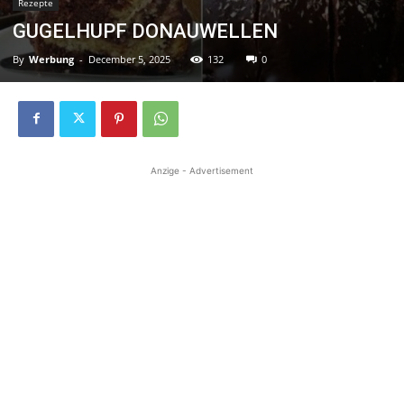
Rezepte
GUGELHUPF DONAUWELLEN
By
Werbung
-
December 5, 2025
132
0
Anzige - Advertisement