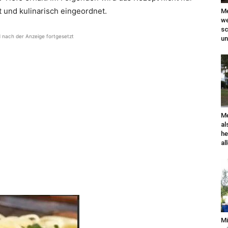
t und kulinarisch eingeordnet.
Me
we
sc
d nach der Anzeige fortgesetzt
un
Me
al
he
al
Mi