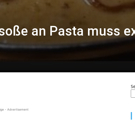
soße an Pasta muss ex
S
ige - Advertisement