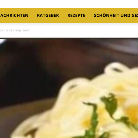
ACHRICHTEN
RATGEBER
REZEPTE
SCHÖNHEIT UND GE
xtra cremig sein!