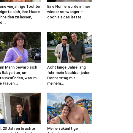
ine vierjährige Tochter
Eine Nonne wurde immer
igerte sich, ihre Haare
wieder schwanger –
hneiden zu lassen,
doch als das letzte...
d...
in Mann bewarb sich
Acht lange Jahre lang
s Babysitter, um
fuhr mein Nachbar jeden
rauszufinden, warum
Donnerstag mit
le Frauen...
meinem...
t 23 Jahren brachte
Meine zukünftige