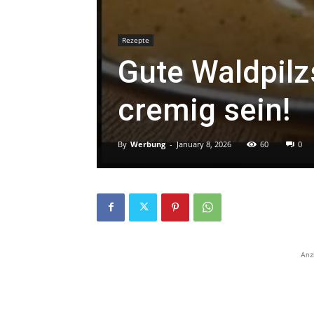
Rezepte
Gute Waldpilz
cremig sein!
By
Werbung
-
January 8, 2026
60
0
Anz