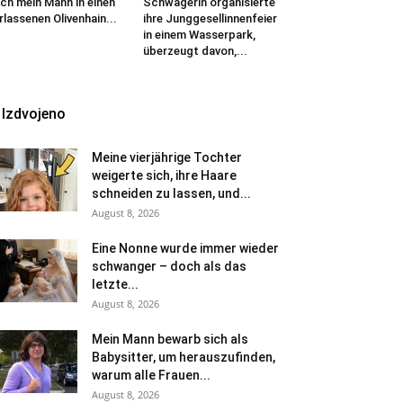
ch mein Mann in einen
Schwägerin organisierte
rlassenen Olivenhain...
ihre Junggesellinnenfeier
in einem Wasserpark,
überzeugt davon,...
Izdvojeno
Meine vierjährige Tochter
weigerte sich, ihre Haare
schneiden zu lassen, und...
August 8, 2026
Eine Nonne wurde immer wieder
schwanger – doch als das
letzte...
August 8, 2026
Mein Mann bewarb sich als
Babysitter, um herauszufinden,
warum alle Frauen...
August 8, 2026