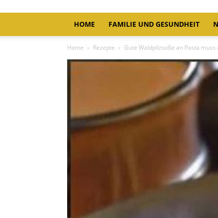
HOME
FAMILIE UND GESUNDHEIT
N
Home
Rezepte
Gute Waldpilzsoße an Pasta muss e