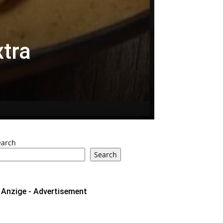
tra
earch
Search
Anzige - Advertisement