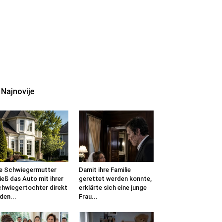
Najnovije
e Schwiegermutter
Damit ihre Familie
ieß das Auto mit ihrer
gerettet werden konnte,
hwiegertochter direkt
erklärte sich eine junge
 den...
Frau...