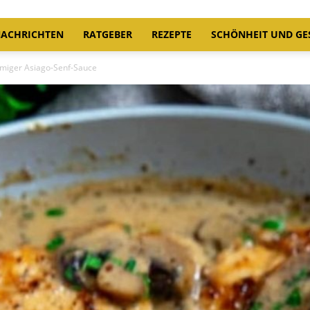
ACHRICHTEN
RATGEBER
REZEPTE
SCHÖNHEIT UND GE
miger Asiago-Senf-Sauce