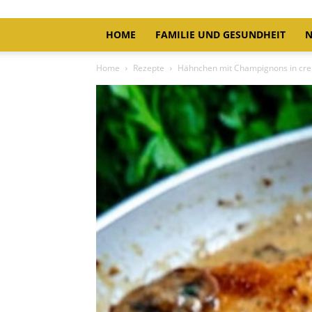
HOME
FAMILIE UND GESUNDHEIT
N
Home
Rezepte
Hähnchen mit Champignons in cre