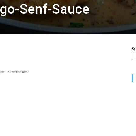
ago-Senf-Sauce
S
ige - Advertisement