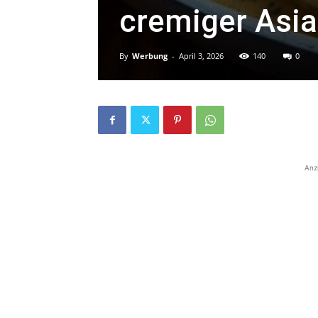
cremiger Asi
By
Werbung
-
April 3, 2026
140
0
Anz