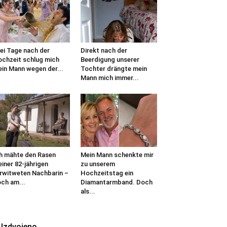
ei Tage nach der
Direkt nach der
chzeit schlug mich
Beerdigung unserer
in Mann wegen der...
Tochter drängte mein
Mann mich immer...
h mähte den Rasen
Mein Mann schenkte mir
iner 82-jährigen
zu unserem
rwitweten Nachbarin –
Hochzeitstag ein
ch am...
Diamantarmband. Doch
als...
Izdvojeno