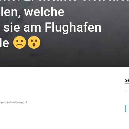
llen, welche
 sie am Flughafen
de
S
ige - Advertisement