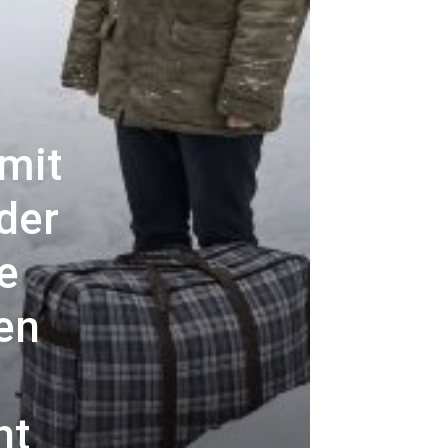
r
 mit
der
e
en
ht