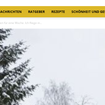
ACHRICHTEN
RATGEBER
REZEPTE
SCHÖNHEIT UND GE
n für eine Woche. Ich fliege in...