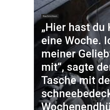
Nachrichten
„Hier hast du
eine Woche. Ic
meiner Gelieb
mit“, sagte d
Tasche mit de
schneebedeck
Wochenendhütt