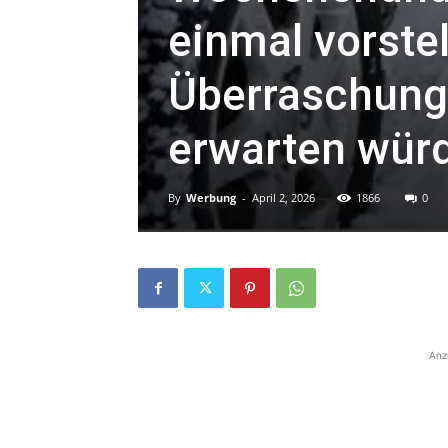
einmal vorste
Überraschung
erwarten wür
By
Werbung
-
April 2, 2026
1866
0
Anz