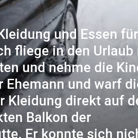
 Kleidung und Essen fü
h fliege in den Urlaub
ten und nehme die Kin
er Ehemann und warf di
r Kleidung direkt auf d
ten Balkon der
e. Er konnte sich nic