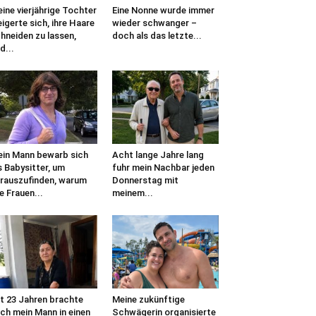
ine vierjährige Tochter
Eine Nonne wurde immer
igerte sich, ihre Haare
wieder schwanger –
hneiden zu lassen,
doch als das letzte...
d...
in Mann bewarb sich
Acht lange Jahre lang
s Babysitter, um
fuhr mein Nachbar jeden
rauszufinden, warum
Donnerstag mit
le Frauen...
meinem...
t 23 Jahren brachte
Meine zukünftige
ch mein Mann in einen
Schwägerin organisierte