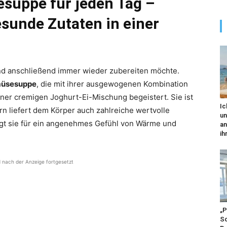
suppe für jeden Tag –
sunde Zutaten in einer
und anschließend immer wieder zubereiten möchte.
müsesuppe
, die mit ihrer ausgewogenen Kombination
ner cremigen Joghurt-Ei-Mischung begeistert. Sie ist
Ic
rn liefert dem Körper auch zahlreiche wertvolle
un
rgt sie für ein angenehmes Gefühl von Wärme und
an
ihr
d nach der Anzeige fortgesetzt
„P
Sc