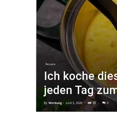
Rezepte
Ich koche di
jeden Tag zu
By
Werbung
-
June 5, 2026
30
0