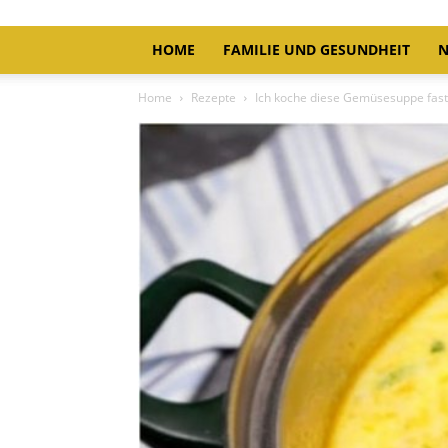
HOME
FAMILIE UND GESUNDHEIT
N
Home
Rezepte
Ich koche diese Gemüsesuppe fas