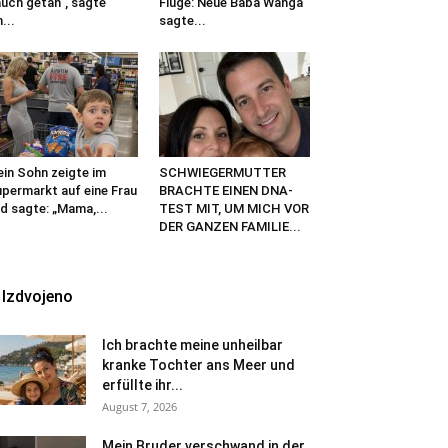
uch getan“, sagte
Flüge: Neue Baba Wanga
n...
sagte...
in Sohn zeigte im
SCHWIEGERMUTTER
permarkt auf eine Frau
BRACHTE EINEN DNA-
d sagte: „Mama,...
TEST MIT, UM MICH VOR
DER GANZEN FAMILIE...
Izdvojeno
Ich brachte meine unheilbar
kranke Tochter ans Meer und
erfüllte ihr...
August 7, 2026
Mein Bruder verschwand in der