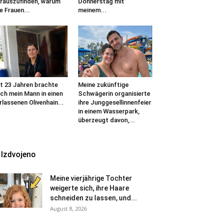
rauszufinden, warum
Donnerstag mit
le Frauen...
meinem...
t 23 Jahren brachte
Meine zukünftige
ch mein Mann in einen
Schwägerin organisierte
rlassenen Olivenhain...
ihre Junggesellinnenfeier
in einem Wasserpark,
überzeugt davon,...
Izdvojeno
Meine vierjährige Tochter
weigerte sich, ihre Haare
schneiden zu lassen, und...
August 8, 2026