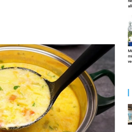
he
al
Mi
mi
ve