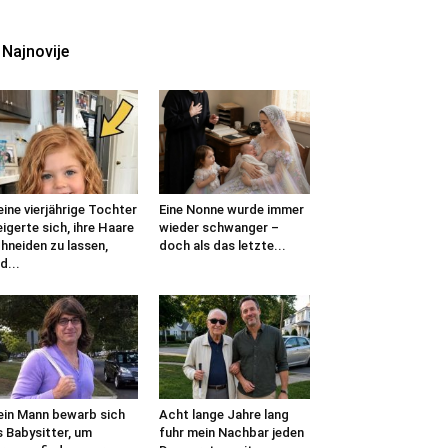
Najnovije
ine vierjährige Tochter
Eine Nonne wurde immer
igerte sich, ihre Haare
wieder schwanger –
hneiden zu lassen,
doch als das letzte...
d...
in Mann bewarb sich
Acht lange Jahre lang
s Babysitter, um
fuhr mein Nachbar jeden