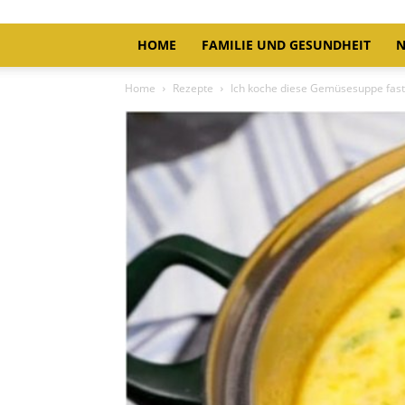
HOME
FAMILIE UND GESUNDHEIT
N
Home
Rezepte
Ich koche diese Gemüsesuppe fas