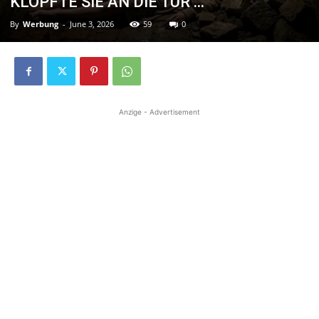
KLOPFTE SIE AN DIE TÜR …
By
Werbung
-
June 3, 2026
59
0
Anzige - Advertisement