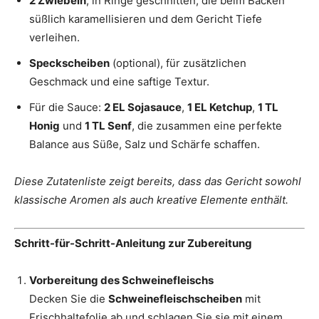
2 Zwiebeln
, in Ringe geschnitten, die beim Backen
süßlich karamellisieren und dem Gericht Tiefe
verleihen.
Speckscheiben
(optional), für zusätzlichen
Geschmack und eine saftige Textur.
Für die Sauce:
2 EL Sojasauce
,
1 EL Ketchup
,
1 TL
Honig
und
1 TL Senf
, die zusammen eine perfekte
Balance aus Süße, Salz und Schärfe schaffen.
Diese Zutatenliste zeigt bereits, dass das Gericht sowohl
klassische Aromen als auch kreative Elemente enthält.
Schritt-für-Schritt-Anleitung zur Zubereitung
Vorbereitung des Schweinefleischs
Decken Sie die
Schweinefleischscheiben
mit
Frischhaltefolie ab und schlagen Sie sie mit einem