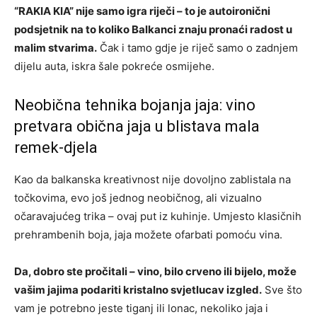
“RAKIA KIA” nije samo igra riječi – to je autoironični
podsjetnik na to koliko Balkanci znaju pronaći radost u
malim stvarima.
Čak i tamo gdje je riječ samo o zadnjem
dijelu auta, iskra šale pokreće osmijehe.
Neobična tehnika bojanja jaja: vino
pretvara obična jaja u blistava mala
remek-djela
Kao da balkanska kreativnost nije dovoljno zablistala na
točkovima, evo još jednog neobičnog, ali vizualno
očaravajućeg trika – ovaj put iz kuhinje. Umjesto klasičnih
prehrambenih boja, jaja možete ofarbati pomoću vina.
Da, dobro ste pročitali – vino, bilo crveno ili bijelo, može
vašim jajima podariti kristalno svjetlucav izgled.
Sve što
vam je potrebno jeste tiganj ili lonac, nekoliko jaja i