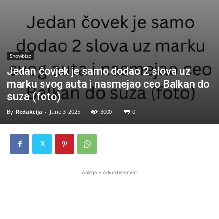
Showbizz
Jedan čovjek je samo dodao 2 slova uz
marku svog auta i nasmejao ceo Balkan do
suza (foto)
By
Redakcija
-
June 3, 2025
3000
0
Anzige - Advertisement