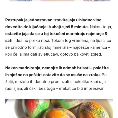
Postupak je jednostavan: stavite jaja u hladno vino,
dovedite do ključanja i kuhajte još 5 minuta.
Nakon toga,
ostavite jaja da se u toj tekućini mariniraju najmanje 8
sati
, idealno preko noći. Tokom tog vremena, na ljusci će
se prirodno formirati sloj minerala – najčešće kamenca –
koji će jajima dati svjetlucavi, gotovo bajkovit izgled.
Nakon mariniranja, nemojte ih odmah brisati – položite
ih nježno na peškir i ostavite da se osuše na zraku.
Po
želji, možete ih dodatno premazati s nekoliko kapi ulja
radi sjaja, ali čak i bez toga – efekat će biti impresivan.