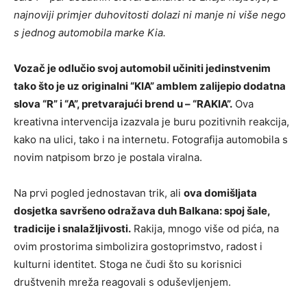
najnoviji primjer duhovitosti dolazi ni manje ni više nego
s jednog automobila marke Kia.
Vozač je odlučio svoj automobil učiniti jedinstvenim
tako što je uz originalni “KIA” amblem zalijepio dodatna
slova “R” i “A”, pretvarajući brend u – “RAKIA”.
Ova
kreativna intervencija izazvala je buru pozitivnih reakcija,
kako na ulici, tako i na internetu. Fotografija automobila s
novim natpisom brzo je postala viralna.
Na prvi pogled jednostavan trik, ali
ova domišljata
dosjetka savršeno odražava duh Balkana: spoj šale,
tradicije i snalažljivosti.
Rakija, mnogo više od pića, na
ovim prostorima simbolizira gostoprimstvo, radost i
kulturni identitet. Stoga ne čudi što su korisnici
društvenih mreža reagovali s oduševljenjem.