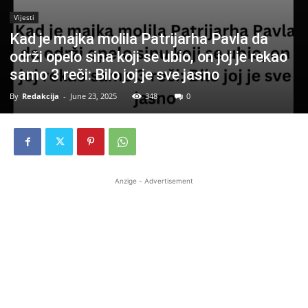
Vijesti
Kad je majka molila Patrijarha Pavla da
održi opelo sina koji se ubio, on joj je rekao
samo 3 reči: Bilo joj je sve jasno
By
Redakcija
-
June 23, 2025
348
0
Anzige - Advertisement