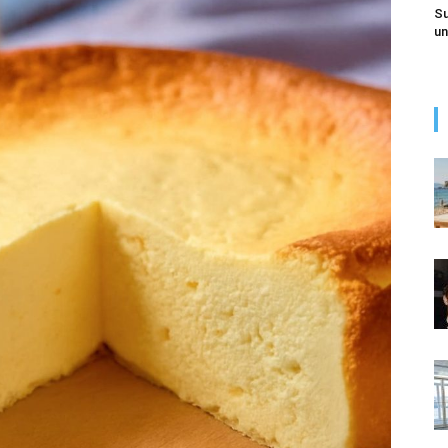
Su
un