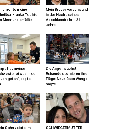
h brachte meine
Mein Bruder verschwand
heilbar kranke Tochter
in der Nacht seines
s Meer und erfüllte
Abschlussballs – 21
...
Jahre...
apa hat meiner
Die Angst wächst,
hwester etwas in den
Reisende stornieren ihre
uch getan“, sagte
Flüge: Neue Baba Wanga
n...
sagte...
in Sohn zeigte im
SCHWIEGERMUTTER