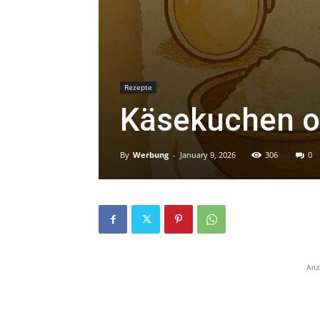
Rezepte
Käsekuchen 
By
Werbung
-
January 9, 2026
306
0
Anz