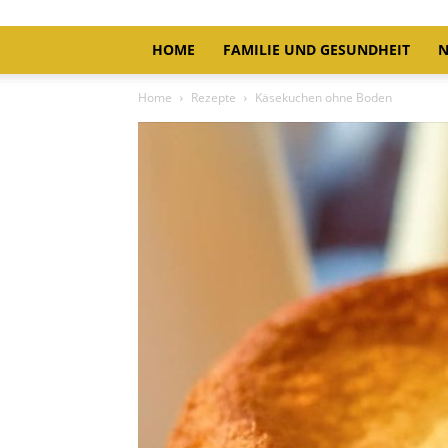
HOME
FAMILIE UND GESUNDHEIT
N
Home
Rezepte
Käsekuchen ohne Boden