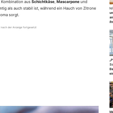
 Kombination aus
Schichtkäse
,
Mascarpone
und
tig als auch stabil ist, während ein Hauch von Zitrone
Ic
un
roma sorgt.
an
ihr
d nach der Anzeige fortgesetzt
„P
Sc
Ba
ei
Me