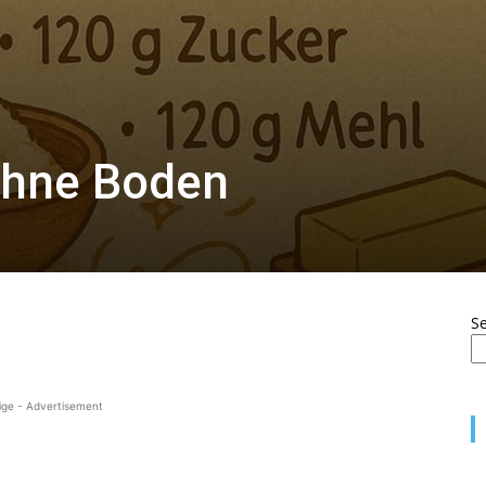
ohne Boden
S
ige - Advertisement