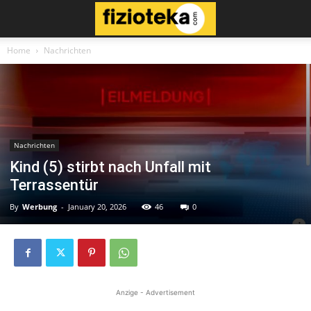
Home
Nachrichten
Nachrichten
Kind (5) stirbt nach Unfall mit
Terrassentür
By
Werbung
-
January 20, 2026
46
0
Anzige - Advertisement