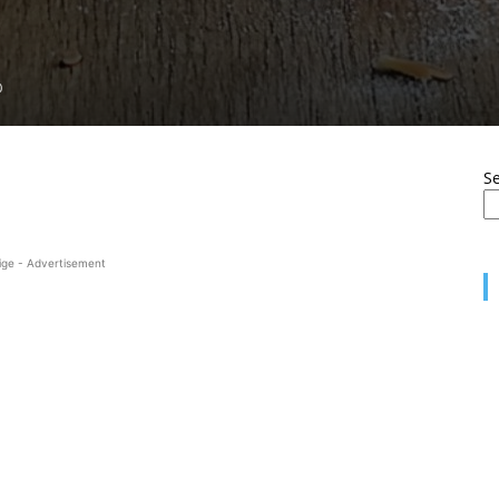
0
S
ige - Advertisement