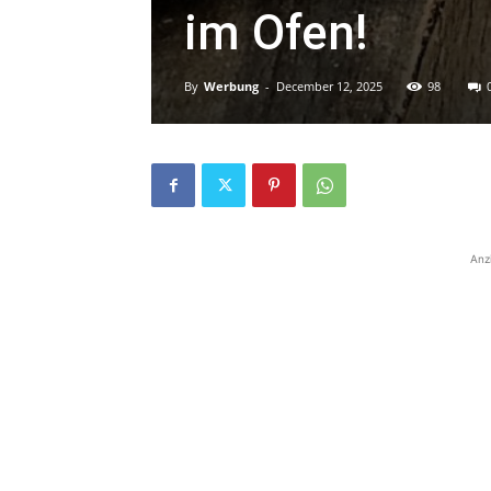
im Ofen!
By
Werbung
-
December 12, 2025
98
Anz