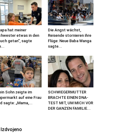
apa hat meiner
Die Angst wächst,
hwester etwas in den
Reisende stornieren ihre
uch getan“, sagte
Flüge: Neue Baba Wanga
n...
sagte...
in Sohn zeigte im
SCHWIEGERMUTTER
permarkt auf eine Frau
BRACHTE EINEN DNA-
d sagte: „Mama,...
TEST MIT, UM MICH VOR
DER GANZEN FAMILIE...
Izdvojeno