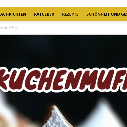
ACHRICHTEN
RATGEBER
REZEPTE
SCHÖNHEIT UND GE
ft im Ofen!