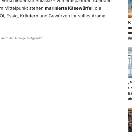
ür verschiedenste Anlässe – von entspannten Abenden
 Im Mittelpunkt stehen
marinierte Käsewürfel
, die
Öl, Essig, Kräutern und Gewürzen ihr volles Aroma
Ic
un
an
ihr
d nach der Anzeige fortgesetzt
„P
Sc
Ba
ei