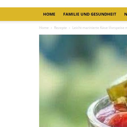
HOME
FAMILIE UND GESUNDHEIT
N
Home
Rezepte
Leicht marinierte Käse-Vorspeise 