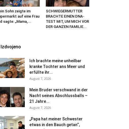
in Sohn zeigte im
SCHWIEGERMUTTER
permarkt auf eine Frau
BRACHTE EINEN DNA-
d sagte: „Mama,...
TEST MIT, UM MICH VOR
DER GANZEN FAMILIE...
Izdvojeno
Ich brachte meine unheilbar
kranke Tochter ans Meer und
erfüllte ihr...
August 7, 2026
Mein Bruder verschwand in der
Nacht seines Abschlussballs –
21 Jahre...
August 7, 2026
„Papa hat meiner Schwester
etwas in den Bauch getan“,