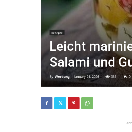
Rezepte
Leicht marini
Salami und G
By
Werbung
-
January 21, 2026
331
0
Anz