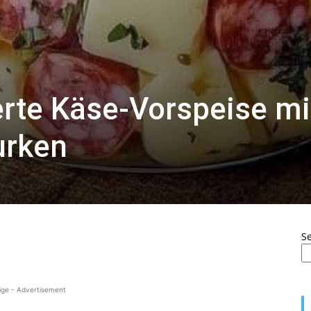
erte Käse-Vorspeise mi
urken
S
ige - Advertisement