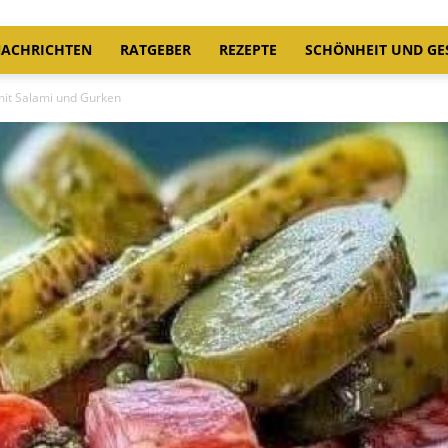
ACHRICHTEN
RATGEBER
REZEPTE
SCHÖNHEIT UND GE
mit Salami und Gurken