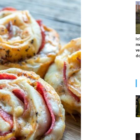
Ic
me
ve
do