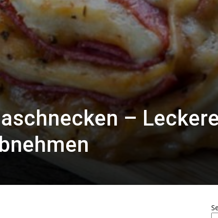
zaschnecken – Lecker
Abnehmen
S