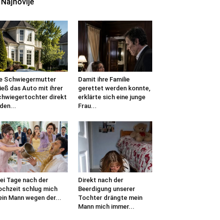
Najnovije
e Schwiegermutter
Damit ihre Familie
ieß das Auto mit ihrer
gerettet werden konnte,
hwiegertochter direkt
erklärte sich eine junge
 den...
Frau...
ei Tage nach der
Direkt nach der
chzeit schlug mich
Beerdigung unserer
in Mann wegen der...
Tochter drängte mein
Mann mich immer...