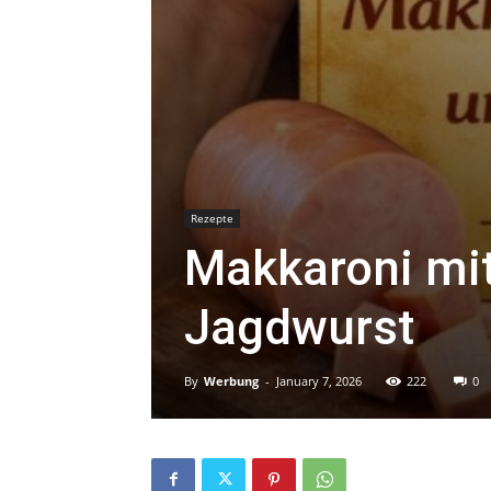
Rezepte
Makkaroni mi
Jagdwurst
By
Werbung
-
January 7, 2026
222
0