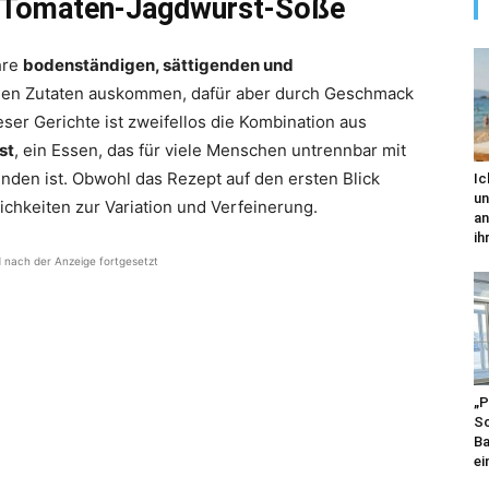
r Tomaten-Jagdwurst-Soße
hre
bodenständigen, sättigenden und
nigen Zutaten auskommen, dafür aber durch Geschmack
er Gerichte ist zweifellos die Kombination aus
st
, ein Essen, das für viele Menschen untrennbar mit
nden ist. Obwohl das Rezept auf den ersten Blick
Ic
un
lichkeiten zur Variation und Verfeinerung.
an
ihr
d nach der Anzeige fortgesetzt
„P
Sc
Ba
ei