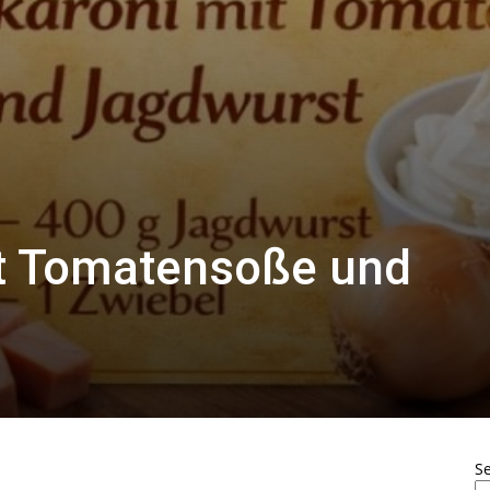
t Tomatensoße und
S