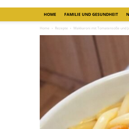
HOME
FAMILIE UND GESUNDHEIT
N
Home
Rezepte
Makkaroni mit Tomatensoße und J