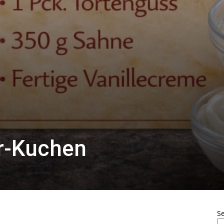
r-Kuchen
S