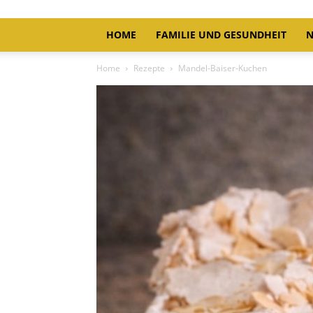
HOME
FAMILIE UND GESUNDHEIT
N
Home
Rezepte
Mandel-Baiser-Kuchen