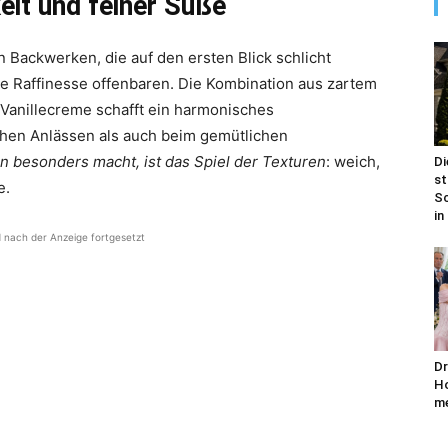
eit und feiner Süße
 Backwerken, die auf den ersten Blick schlicht
e Raffinesse offenbaren. Die Kombination aus zartem
 Vanillecreme schafft ein harmonisches
chen Anlässen als auch beim gemütlichen
 besonders macht, ist das Spiel der Texturen
: weich,
Di
st
e.
Sc
in
d nach der Anzeige fortgesetzt
Dr
Ho
me