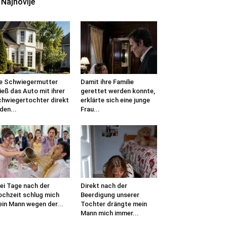
Najnovije
e Schwiegermutter
Damit ihre Familie
ieß das Auto mit ihrer
gerettet werden konnte,
hwiegertochter direkt
erklärte sich eine junge
 den...
Frau...
ei Tage nach der
Direkt nach der
chzeit schlug mich
Beerdigung unserer
in Mann wegen der...
Tochter drängte mein
Mann mich immer...