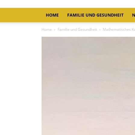
HOME
FAMILIE UND GESUNDHEIT
N
Home
Familie und Gesundheit
Mathematisches Kuh