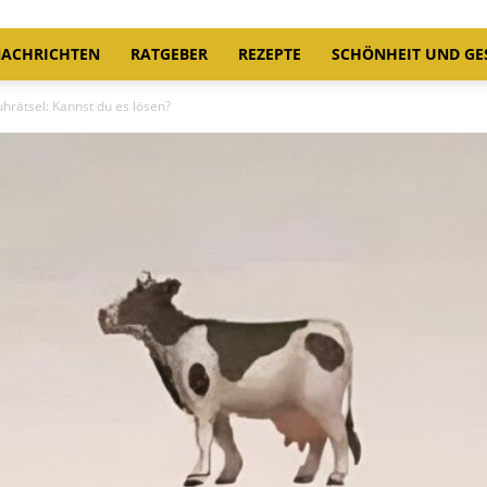
ACHRICHTEN
RATGEBER
REZEPTE
SCHÖNHEIT UND GE
rätsel: Kannst du es lösen?