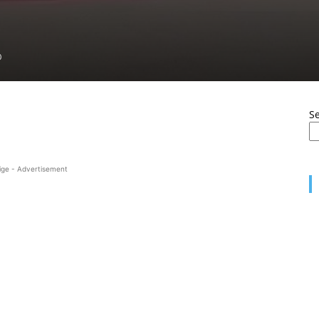
0
S
ige - Advertisement