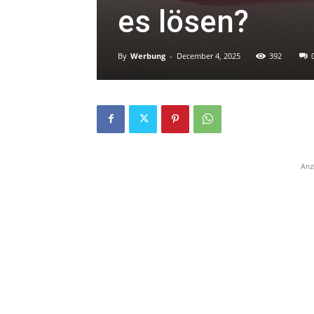
es lösen?
By
Werbung
-
December 4, 2025
392
Anz