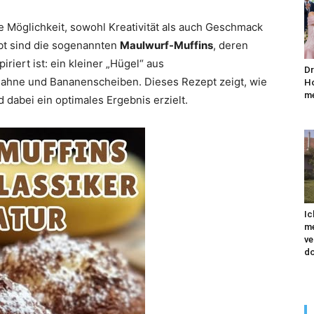
 Möglichkeit, sowohl Kreativität als auch Geschmack
bt sind die sogenannten
Maulwurf-Muffins
, deren
riert ist: ein kleiner „Hügel“ aus
Dr
Sahne und Bananenscheiben. Dieses Rezept zeigt, wie
Ho
me
 dabei ein optimales Ergebnis erzielt.
Ic
me
ve
do