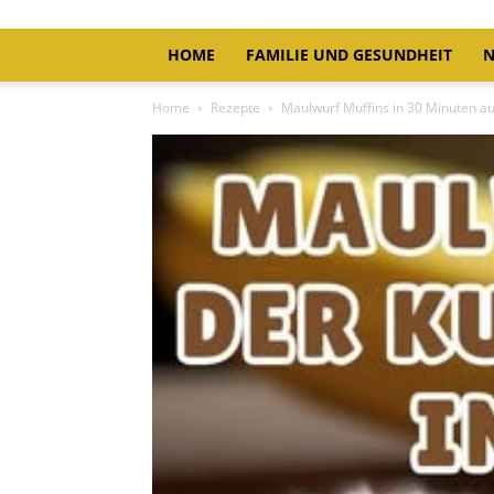
HOME
FAMILIE UND GESUNDHEIT
N
Home
Rezepte
Maulwurf Muffins in 30 Minuten au