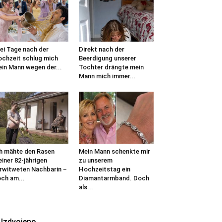
ei Tage nach der
Direkt nach der
chzeit schlug mich
Beerdigung unserer
in Mann wegen der...
Tochter drängte mein
Mann mich immer...
h mähte den Rasen
Mein Mann schenkte mir
iner 82-jährigen
zu unserem
rwitweten Nachbarin –
Hochzeitstag ein
ch am...
Diamantarmband. Doch
als...
Izdvojeno