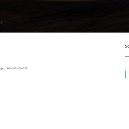
0
S
ige - Advertisement