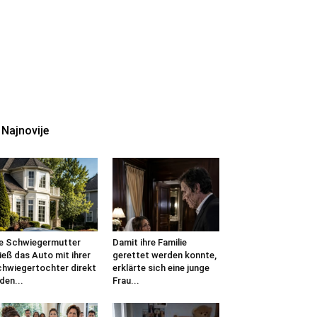
Najnovije
e Schwiegermutter
Damit ihre Familie
ieß das Auto mit ihrer
gerettet werden konnte,
hwiegertochter direkt
erklärte sich eine junge
 den...
Frau...