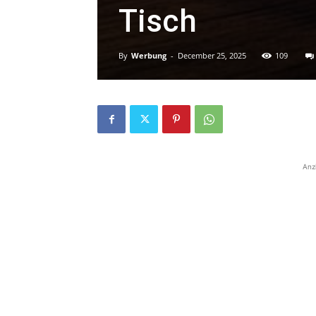
Tisch
By
Werbung
-
December 25, 2025
109
Anz