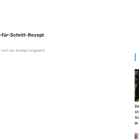
t-für-Schritt-Rezept
d nach der Anzeige fortgesetzt
Di
st
Sc
in