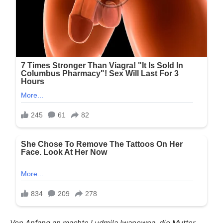
Von Anfang an machte Ludmila Iwanowna, die Mutter