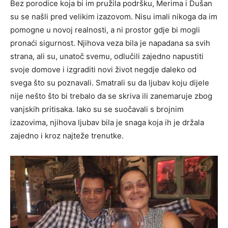
Bez porodice koja bi im pružila podršku, Merima i Dušan
su se našli pred velikim izazovom. Nisu imali nikoga da im
pomogne u novoj realnosti, a ni prostor gdje bi mogli
pronaći sigurnost. Njihova veza bila je napadana sa svih
strana, ali su, unatoč svemu, odlučili zajedno napustiti
svoje domove i izgraditi novi život negdje daleko od
svega što su poznavali. Smatrali su da ljubav koju dijele
nije nešto što bi trebalo da se skriva ili zanemaruje zbog
vanjskih pritisaka. Iako su se suočavali s brojnim
izazovima, njihova ljubav bila je snaga koja ih je držala
zajedno i kroz najteže trenutke.