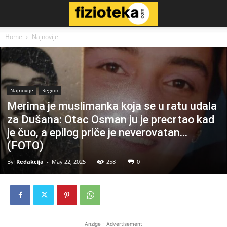
Home
Najnovije
Najnovije
Region
Merima je muslimanka koja se u ratu udala
za Dušana: Otac Osman ju je precrtao kad
je čuo, a epilog priče je neverovatan…
(FOTO)
By
Redakcija
-
May 22, 2025
258
0
Anzige - Advertisement