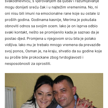
svakodnevnicu, s vjerovanjem da ljubav i razumijevanje
mogu donijeti sreću čak i u najtežim vremenima. No, ni
oni nisu bili imuni na emocionalne rane koje su ostale iz
prošlih godina. Godinama kasnije, Merima je pokušala
obnoviti odnos sa svojim ocem. Iako je on isprva odbio
svaki kontakt, nešto se promijenilo kada je saznao da je
postao djed. Promjena u njegovom srcu bila je polako
vidljiva. Iako mu je trebalo mnogo vremena da prevaziđe
svoj ponos, Osman je, na kraju, shvatio da su godine koje
su prošle bile prokockane zbog tvrdoglavosti i
nesposobnosti za oprostiti.