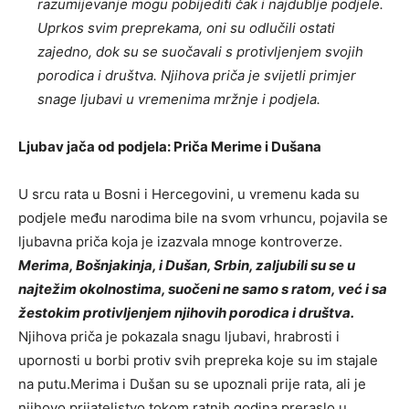
razumijevanje mogu pobijediti čak i najdublje podjele.
Uprkos svim preprekama, oni su odlučili ostati
zajedno, dok su se suočavali s protivljenjem svojih
porodica i društva. Njihova priča je svijetli primjer
snage ljubavi u vremenima mržnje i podjela.
Ljubav jača od podjela: Priča Merime i Dušana
U srcu rata u Bosni i Hercegovini, u vremenu kada su
podjele među narodima bile na svom vrhuncu, pojavila se
ljubavna priča koja je izazvala mnoge kontroverze.
Merima, Bošnjakinja, i Dušan, Srbin, zaljubili su se u
najtežim okolnostima, suočeni ne samo s ratom, već i sa
žestokim protivljenjem njihovih porodica i društva.
Njihova priča je pokazala snagu ljubavi, hrabrosti i
upornosti u borbi protiv svih prepreka koje su im stajale
na putu.Merima i Dušan su se upoznali prije rata, ali je
njihovo prijateljstvo tokom ratnih godina preraslo u