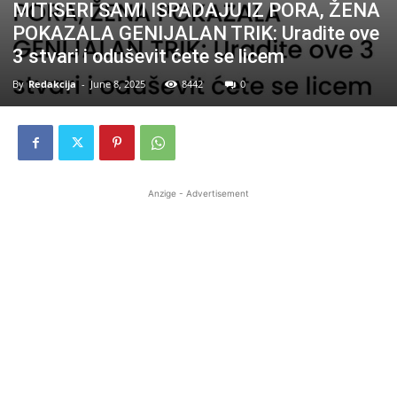
MITISERI SAMI ISPADAJU IZ PORA, ŽENA
POKAZALA GENIJALAN TRIK: Uradite ove
3 stvari i oduševit ćete se licem
By
Redakcija
-
June 8, 2025
8442
0
Anzige - Advertisement