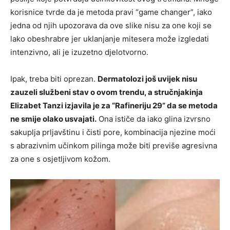
korisnice tvrde da je metoda pravi “game changer”, iako
jedna od njih upozorava da ove slike nisu za one koji se
lako obeshrabre jer uklanjanje mitesera može izgledati
intenzivno, ali je izuzetno djelotvorno.
Ipak, treba biti oprezan.
Dermatolozi još uvijek nisu
zauzeli službeni stav o ovom trendu, a stručnjakinja
Elizabet Tanzi izjavila je za “Rafineriju 29” da se metoda
ne smije olako usvajati.
Ona ističe da iako glina izvrsno
sakuplja prljavštinu i čisti pore, kombinacija njezine moći
s abrazivnim učinkom pilinga može biti previše agresivna
za one s osjetljivom kožom.