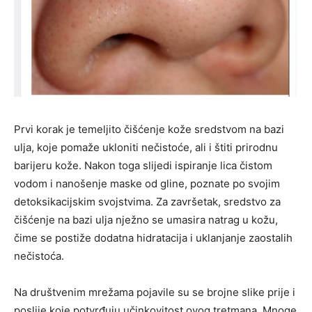
Prvi korak je temeljito čišćenje kože sredstvom na bazi
ulja, koje pomaže ukloniti nečistoće, ali i štiti prirodnu
barijeru kože. Nakon toga slijedi ispiranje lica čistom
vodom i nanošenje maske od gline, poznate po svojim
detoksikacijskim svojstvima. Za završetak, sredstvo za
čišćenje na bazi ulja nježno se umasira natrag u kožu,
čime se postiže dodatna hidratacija i uklanjanje zaostalih
nečistoća.
Na društvenim mrežama pojavile su se brojne slike prije i
poslije koje potvrđuju učinkovitost ovog tretmana. Mnoge