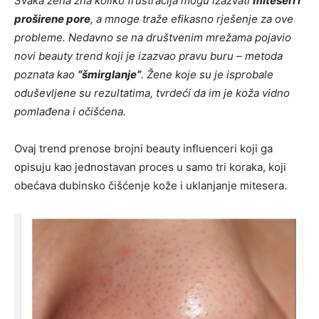
Svaka žena zna koliko frustracija mogu izazvati
miteseri i
proširene pore
, a mnoge traže efikasno rješenje za ove
probleme. Nedavno se na društvenim mrežama pojavio
novi beauty trend koji je izazvao pravu buru – metoda
poznata kao
“šmirglanje”
. Žene koje su je isprobale
oduševljene su rezultatima, tvrdeći da im je koža vidno
pomlađena i očišćena.
Ovaj trend prenose brojni beauty influenceri koji ga
opisuju kao jednostavan proces u samo tri koraka, koji
obećava dubinsko čišćenje kože i uklanjanje mitesera.