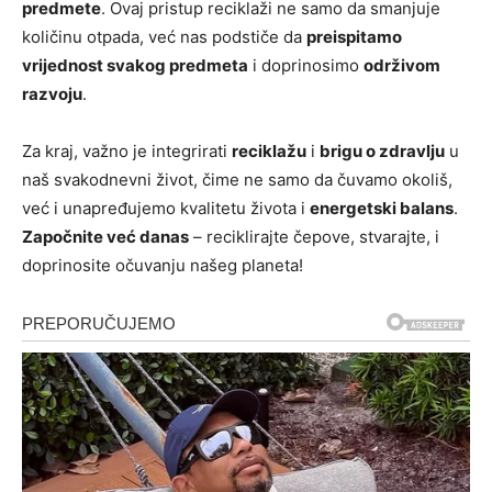
predmete
. Ovaj pristup reciklaži ne samo da smanjuje
količinu otpada, već nas podstiče da
preispitamo
vrijednost svakog predmeta
i doprinosimo
održivom
razvoju
.
Za kraj, važno je integrirati
reciklažu
i
brigu o zdravlju
u
naš svakodnevni život, čime ne samo da čuvamo okoliš,
već i unapređujemo kvalitetu života i
energetski balans
.
Započnite već danas
– reciklirajte čepove, stvarajte, i
doprinosite očuvanju našeg planeta!