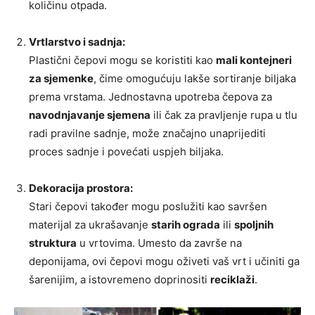
količinu otpada.
Vrtlarstvo i sadnja:
Plastični čepovi mogu se koristiti kao
mali kontejneri
za sjemenke
, čime omogućuju lakše sortiranje biljaka
prema vrstama. Jednostavna upotreba čepova za
navodnjavanje sjemena
ili čak za pravljenje rupa u tlu
radi pravilne sadnje, može značajno unaprijediti
proces sadnje i povećati uspjeh biljaka.
Dekoracija prostora:
Stari čepovi također mogu poslužiti kao savršen
materijal za ukrašavanje
starih ograda
ili
spoljnih
struktura
u vrtovima. Umesto da završe na
deponijama, ovi čepovi mogu oživeti vaš vrt i učiniti ga
šarenijim, a istovremeno doprinositi
reciklaži
.