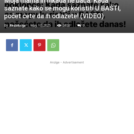
Moja mama ih nikada ne baca: Kada
saznate kako se mogu koristiti U BAŠTI,
počet ćete da ih odlažete! (VIDEO)
By
Redakcija
-
May 17, 2025
3638
0
Anzige - Advertisement