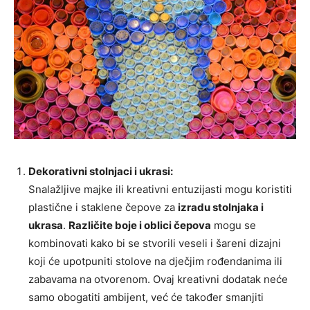
Dekorativni stolnjaci i ukrasi:
Snalažljive majke ili kreativni entuzijasti mogu koristiti
plastične i staklene čepove za
izradu stolnjaka i
ukrasa
.
Različite boje i oblici čepova
mogu se
kombinovati kako bi se stvorili veseli i šareni dizajni
koji će upotpuniti stolove na dječjim rođendanima ili
zabavama na otvorenom. Ovaj kreativni dodatak neće
samo obogatiti ambijent, već će također smanjiti