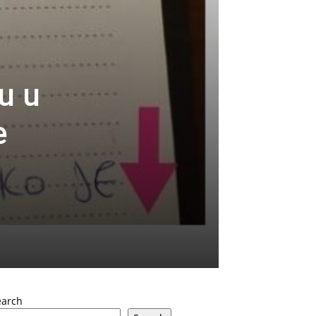
u u
e
earch