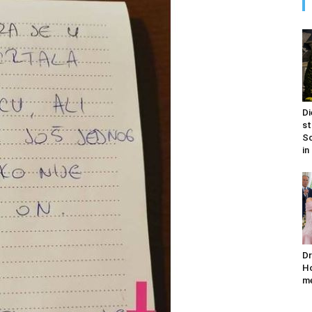
Di
st
Sc
in
Dr
Ho
me