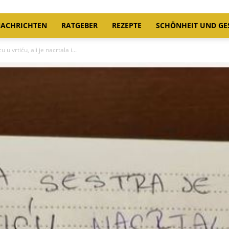
ACHRICHTEN
RATGEBER
REZEPTE
SCHÖNHEIT UND GE
u vrtiću, ali je nacrtala i...