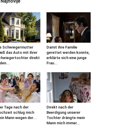
Najnovije
e Schwiegermutter
Damit ihre Familie
ieß das Auto mit ihrer
gerettet werden konnte,
hwiegertochter direkt
erklärte sich eine junge
 den...
Frau...
ei Tage nach der
Direkt nach der
chzeit schlug mich
Beerdigung unserer
in Mann wegen der...
Tochter drängte mein
Mann mich immer...