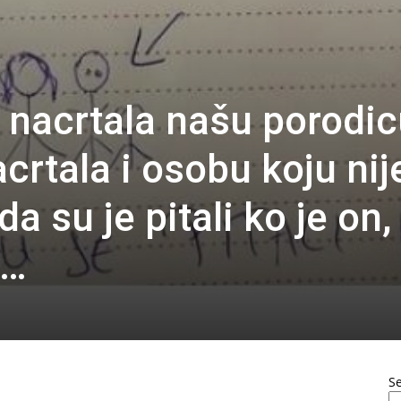
e nacrtala našu porodic
nacrtala i osobu koju nij
a su je pitali ko je on,
a…
S