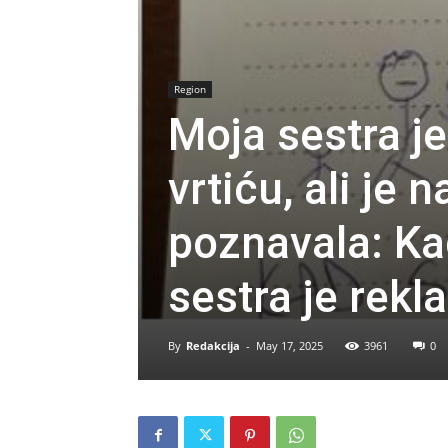
Region
Moja sestra j
vrtiću, ali je 
poznavala: Kad
sestra je rekl
By
Redakcija
-
May 17, 2025
3961
0