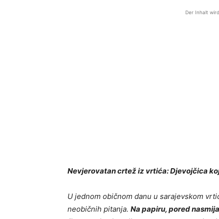
Der Inhalt wir
Nevjerovatan crtež iz vrtića: Djevojčica koj
U jednom običnom danu u sarajevskom vrtiću,
neobičnih pitanja.
Na papiru, pored nasmija