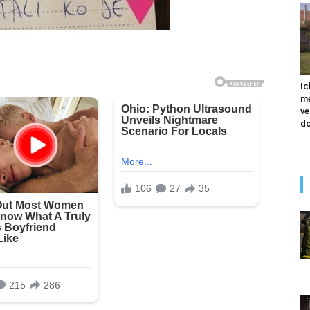
Ic
me
ve
do