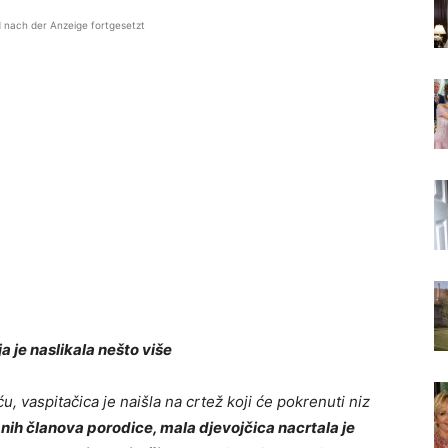
d nach der Anzeige fortgesetzt
a je naslikala nešto više
 vaspitačica je naišla na crtež koji će pokrenuti niz
nih članova porodice, mala djevojčica nacrtala je