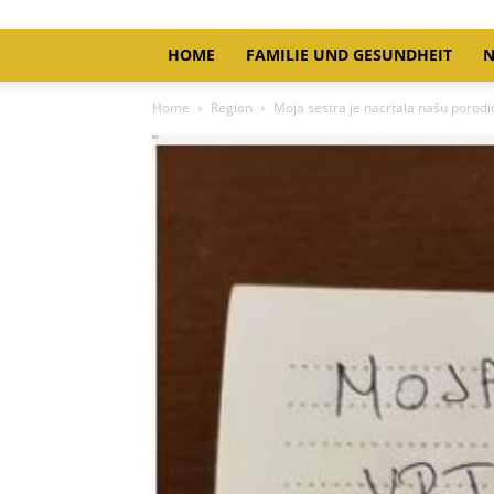
HOME
FAMILIE UND GESUNDHEIT
N
Home
Region
Moja sestra je nacrtala našu porodicu 