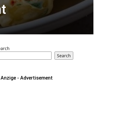
t
earch
Search
Anzige - Advertisement