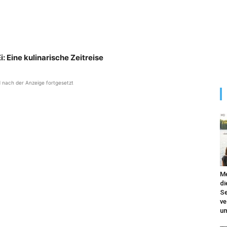
: Eine kulinarische Zeitreise
d nach der Anzeige fortgesetzt
Me
di
Se
ve
um