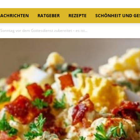
ACHRICHTEN
RATGEBER
REZEPTE
SCHÖNHEIT UND GE
onntag vor dem Gottesdienst zubereitet – es ist...