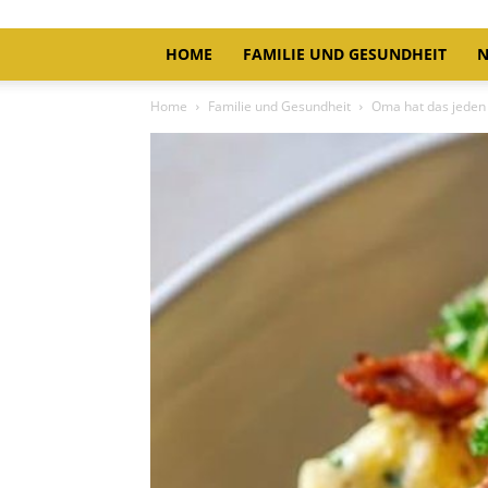
HOME
FAMILIE UND GESUNDHEIT
N
Home
Familie und Gesundheit
Oma hat das jeden S