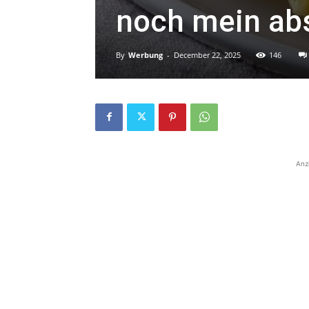
noch mein abs
By
Werbung
-
December 22, 2025
146
Anz