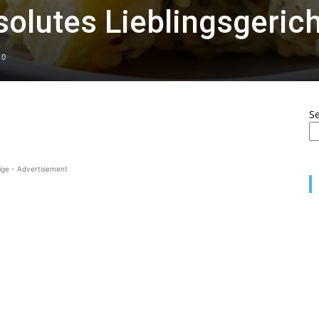
olutes Lieblingsgerich
0
S
ige - Advertisement