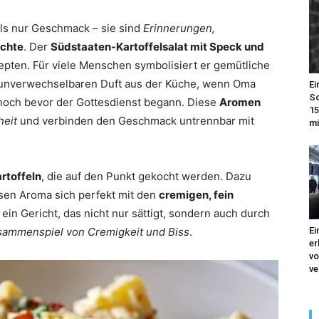
als nur Geschmack – sie sind
Erinnerungen,
ichte
. Der
Südstaaten-Kartoffelsalat mit Speck und
ten. Für viele Menschen symbolisiert er gemütliche
 unverwechselbaren Duft aus der Küche, wenn Oma
Ei
So
t noch bevor der Gottesdienst begann. Diese
Aromen
15
heit
und verbinden den Geschmack untrennbar mit
mi
rtoffeln
, die auf den Punkt gekocht werden. Dazu
ssen Aroma sich perfekt mit den
cremigen, fein
 ein Gericht, das nicht nur sättigt, sondern auch durch
sammenspiel von Cremigkeit und Biss
.
Ei
er
vo
ve