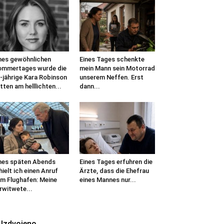
nes gewöhnlichen
Eines Tages schenkte
mmertages wurde die
mein Mann sein Motorrad
-jährige Kara Robinson
unserem Neffen. Erst
tten am helllichten...
dann...
nes späten Abends
Eines Tages erfuhren die
hielt ich einen Anruf
Ärzte, dass die Ehefrau
m Flughafen: Meine
eines Mannes nur...
rwitwete...
Izdvojeno