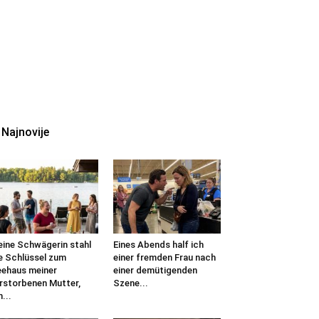
Najnovije
ine Schwägerin stahl
Eines Abends half ich
e Schlüssel zum
einer fremden Frau nach
ehaus meiner
einer demütigenden
rstorbenen Mutter,
Szene...
...