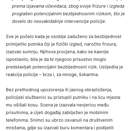
prema izjavama očevidaca, zbog svoje frizure i izgleda
proglašen potencijalnim bezbjednosnim rizikom, što je
dovelo do nesvakidašnje intervencije policije.
Sve je počelo kada je osoblje zaduženo za bezbijednost
primijetilo putnika čiji je fizički izgled, naročito frizura,
izazvao sumnju. Njihova procjena, kako se kasnije
ispostavilo, bila je da bi njegovo prisustvo moglo
predstavljati potencijalni bezbijednosni rizik. Uslijedila je
reakcija policije – brza i, za mnoge, šokantna.
Bez prethodnog upozorenja ili jasnog obrazloženja,
policijski službenici su pristupili putniku i na licu mjesta
mu ošišali kosu. Scena je izazvala nevjericu među
prisutnima, a cijeli događaj zabilježen je mobilnim
telefonima. Snimci su ubrzo osvanuli na društvenim
mrežama, gdje su izazvali buru komentara i podijelili