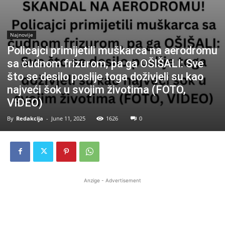
Najnovije
Policajci primijetili muškarca na aerodromu
sa čudnom frizurom, pa ga OŠIŠALI: Sve
što se desilo poslije toga doživjeli su kao
najveći šok u svojim životima (FOTO,
VIDEO)
By
Redakcija
-
June 11, 2025
1626
0
Anzige - Advertisement