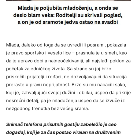
Mlada, daleko od toga da se uvredi ili posrami, pokazala
je pravo sportsko i veselo lice – prasnula je u smeh, kao
da je upravo dobila najneočekivaniji, ali najslađi poklon za
početak zajedničkog života. Sa strane su joj brzo
priskočili prijatelji i rođaci, ne dozvoljavajući da situacija
preraste u pravu neprijatnost. Brzo su mu nabacili sako,
koji je, zahvaljujući svojoj dužini i obliku, uspeo da prikrije
nesrećni detalj, pa je mladoženja uspeo da se izvuče iz
nezgodnog trenutka bez većeg srama.
Snimač telefona prisutnih gostiju zabeležio je ceo
događaj, koji je za čas postao viralan na društvenim