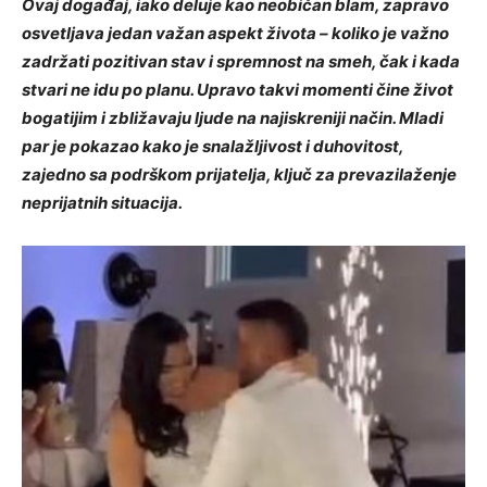
Ovaj događaj, iako deluje kao neobičan blam, zapravo
osvetljava jedan važan aspekt života – koliko je važno
zadržati pozitivan stav i spremnost na smeh, čak i kada
stvari ne idu po planu. Upravo takvi momenti čine život
bogatijim i zbližavaju ljude na najiskreniji način. Mladi
par je pokazao kako je snalažljivost i duhovitost,
zajedno sa podrškom prijatelja, ključ za prevazilaženje
neprijatnih situacija.