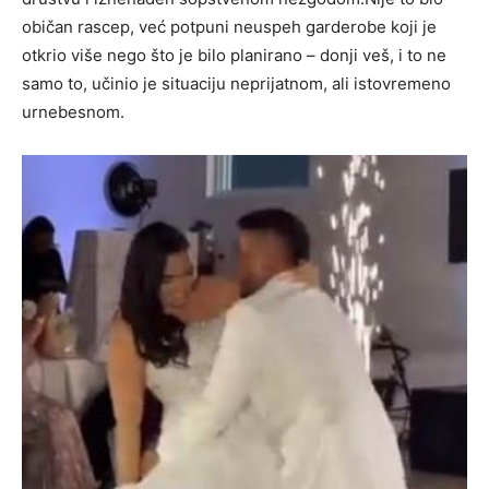
običan rascep, već potpuni neuspeh garderobe koji je
otkrio više nego što je bilo planirano – donji veš, i to ne
samo to, učinio je situaciju neprijatnom, ali istovremeno
urnebesnom.