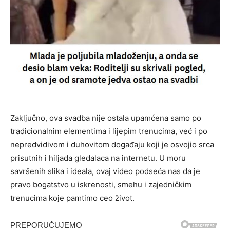
Zaključno, ova svadba nije ostala upamćena samo po
tradicionalnim elementima i lijepim trenucima, već i po
nepredvidivom i duhovitom događaju koji je osvojio srca
prisutnih i hiljada gledalaca na internetu. U moru
savršenih slika i ideala, ovaj video podseća nas da je
pravo bogatstvo u iskrenosti, smehu i zajedničkim
trenucima koje pamtimo ceo život.