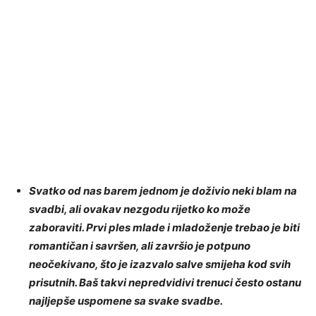
Svatko od nas barem jednom je doživio neki blam na
svadbi, ali ovakav nezgodu rijetko ko može
zaboraviti. Prvi ples mlade i mladoženje trebao je biti
romantičan i savršen, ali završio je potpuno
neočekivano, što je izazvalo salve smijeha kod svih
prisutnih. Baš takvi nepredvidivi trenuci često ostanu
najljepše uspomene sa svake svadbe.