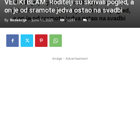
VELIKI BLAM: Roditelji su skrivali pogled, a
on je od sramote jedva ostao na svadbi
By
Redakcija
-
June 11, 2025
12281
0
Anzige - Advertisement