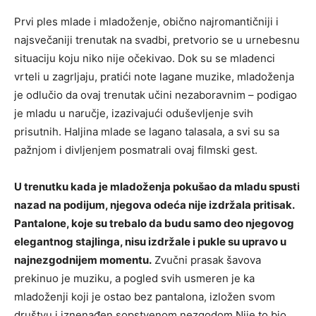
Prvi ples mlade i mladoženje, obično najromantičniji i
najsvečaniji trenutak na svadbi, pretvorio se u urnebesnu
situaciju koju niko nije očekivao. Dok su se mladenci
vrteli u zagrljaju, pratići note lagane muzike, mladoženja
je odlučio da ovaj trenutak učini nezaboravnim – podigao
je mladu u naručje, izazivajući oduševljenje svih
prisutnih. Haljina mlade se lagano talasala, a svi su sa
pažnjom i divljenjem posmatrali ovaj filmski gest.
U trenutku kada je mladoženja pokušao da mladu spusti
nazad na podijum, njegova odeća nije izdržala pritisak.
Pantalone, koje su trebalo da budu samo deo njegovog
elegantnog stajlinga, nisu izdržale i pukle su upravo u
najnezgodnijem momentu.
Zvučni prasak šavova
prekinuo je muziku, a pogled svih usmeren je ka
mladoženji koji je ostao bez pantalona, izložen svom
društvu i iznenađen sopstvenom nezgodom.Nije to bio