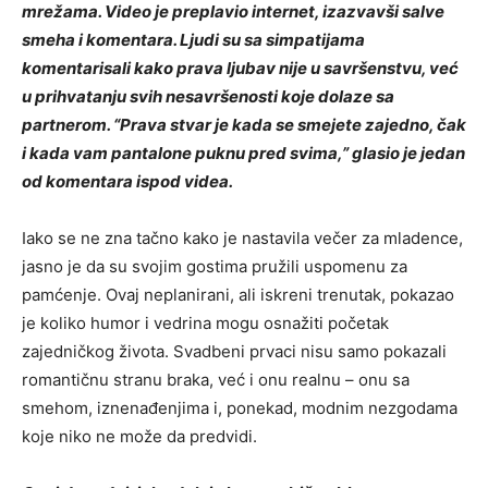
mrežama. Video je preplavio internet, izazvavši salve
smeha i komentara. Ljudi su sa simpatijama
komentarisali kako prava ljubav nije u savršenstvu, već
u prihvatanju svih nesavršenosti koje dolaze sa
partnerom. “Prava stvar je kada se smejete zajedno, čak
i kada vam pantalone puknu pred svima,” glasio je jedan
od komentara ispod videa.
Iako se ne zna tačno kako je nastavila večer za mladence,
jasno je da su svojim gostima pružili uspomenu za
pamćenje. Ovaj neplanirani, ali iskreni trenutak, pokazao
je koliko humor i vedrina mogu osnažiti početak
zajedničkog života. Svadbeni prvaci nisu samo pokazali
romantičnu stranu braka, već i onu realnu – onu sa
smehom, iznenađenjima i, ponekad, modnim nezgodama
koje niko ne može da predvidi.